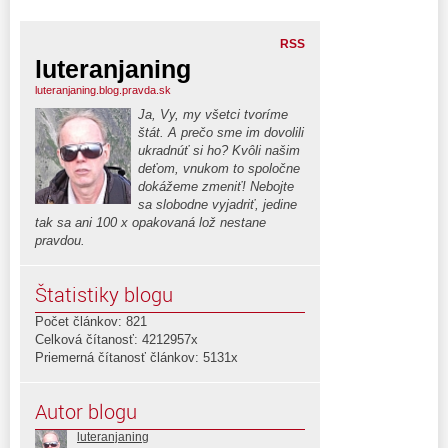
RSS
luteranjaning
luteranjaning.blog.pravda.sk
Ja, Vy, my všetci tvoríme
štát. A prečo sme im dovolili
ukradnúť si ho? Kvôli našim
deťom, vnukom to spoločne
dokážeme zmeniť! Nebojte
sa slobodne vyjadriť, jedine
tak sa ani 100 x opakovaná lož nestane
pravdou.
Štatistiky blogu
Počet článkov: 821
Celková čítanosť: 4212957x
Priemerná čítanosť článkov: 5131x
Autor blogu
luteranjaning