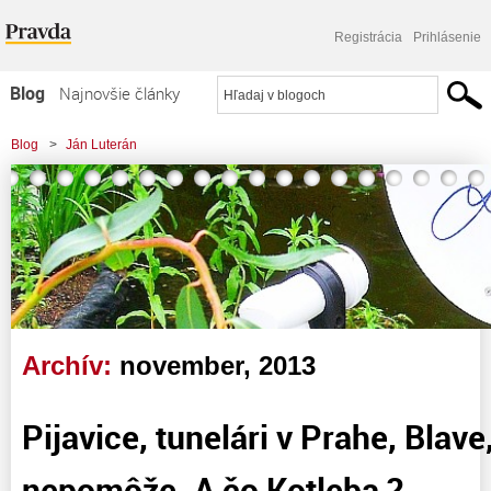
Registrácia
Prihlásenie
Blog
Najnovšie články
Najčítanejšie články
Blog
>
Ján Luterán
Najkomentovanejšie články
Zoznam blogov
Komerčné blogy
Archív:
november, 2013
Pijavice, tunelári v Prahe, Blave
nepomôže. A čo Kotleba ?