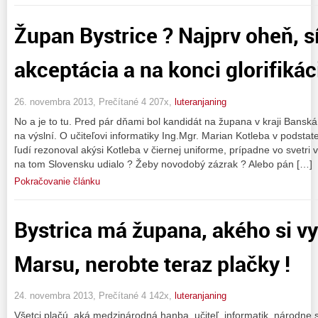
Župan Bystrice ? Najprv oheň, sí
akceptácia a na konci glorifikác
26. novembra 2013, Prečítané 4 207x,
luteranjaning
No a je to tu. Pred pár dňami bol kandidát na župana v kraji Banská 
na výslní. O učiteľovi informatiky Ing.Mgr. Marian Kotleba v podstat
ľudí rezonoval akýsi Kotleba v čiernej uniforme, prípadne vo svetri v
na tom Slovensku udialo ? Žeby novodobý zázrak ? Alebo pán […]
Pokračovanie článku
Bystrica má župana, akého si vy
Marsu, nerobte teraz plačky !
24. novembra 2013, Prečítané 4 142x,
luteranjaning
Všetci plačú, aká medzinárodná hanba, učiteľ, informatik, národne