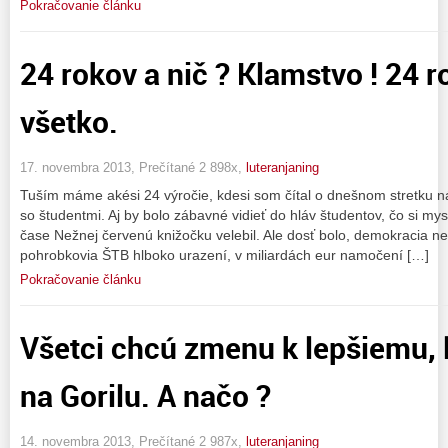
Pokračovanie článku
24 rokov a nič ? Klamstvo ! 24 ro
všetko.
17. novembra 2013, Prečítané 2 898x,
luteranjaning
Tuším máme akési 24 výročie, kdesi som čítal o dnešnom stretku 
so študentmi. Aj by bolo zábavné vidieť do hláv študentov, čo si mys
čase Nežnej červenú knižočku velebil. Ale dosť bolo, demokracia ne
pohrobkovia ŠTB hlboko urazení, v miliardách eur namočení […]
Pokračovanie článku
Všetci chcú zmenu k lepšiemu, 
na Gorilu. A načo ?
14. novembra 2013, Prečítané 2 987x,
luteranjaning