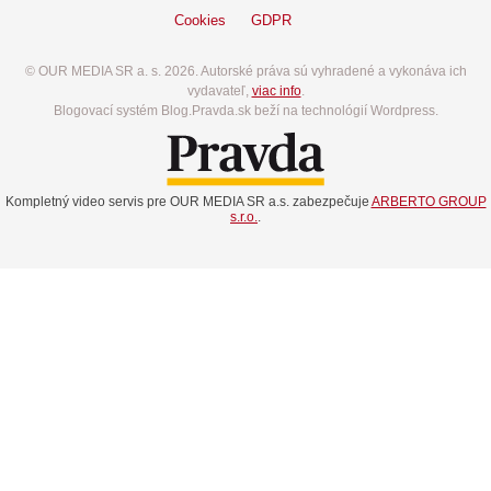
Cookies
GDPR
© OUR MEDIA SR a. s. 2026. Autorské práva sú vyhradené a vykonáva ich
vydavateľ,
viac info
.
Blogovací systém Blog.Pravda.sk beží na technológií Wordpress.
Kompletný video servis pre OUR MEDIA SR a.s. zabezpečuje
ARBERTO GROUP
s.r.o.
.