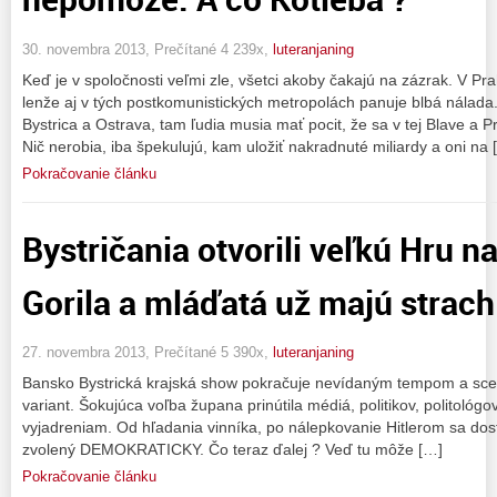
30. novembra 2013, Prečítané 4 239x,
luteranjaning
Keď je v spoločnosti veľmi zle, všetci akoby čakajú na zázrak. V Prah
lenže aj v tých postkomunistických metropolách panuje blbá nálad
Bystrica a Ostrava, tam ľudia musia mať pocit, že sa v tej Blave a P
Nič nerobia, iba špekulujú, kam uložiť nakradnuté miliardy a oni na 
Pokračovanie článku
Bystričania otvorili veľkú Hru 
Gorila a mláďatá už majú strach 
27. novembra 2013, Prečítané 5 390x,
luteranjaning
Bansko Bystrická krajská show pokračuje nevídaným tempom a sce
variant. Šokujúca voľba župana prinútila médiá, politikov, politológo
vyjadreniam. Od hľadania vinníka, po nálepkovanie Hitlerom sa dost
zvolený DEMOKRATICKY. Čo teraz ďalej ? Veď tu môže […]
Pokračovanie článku