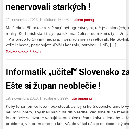
nenervovali starkých !
21. novembra 2013, Prečítané 16 996x,
luteranjaning
Majú okolo 80 rokov a začínajú byť agresívnymi, reč je o starkých, kto
reality. Keď prišli starkí, sympatickí manželia pred rokmi s tým, ž
TV a prečo to Skylink nedáva, trpezlivo sme vysvetľovali. Na Skylinku
veľmi chcete, potrebujete ďalšiu konzolu, parabolu, LNB, […]
Pokračovanie článku
Informatik „učiteľ“ Slovensko za
Ešte si župan neoblečie !
19. novembra 2013, Prečítané 3 299x,
luteranjaning
Keby fenomén Kotleba neexistoval, asi by si ho Slovensko umelo vy
neurobili preto, aby mali náplň na dni všedné, keď sme tu na mediá
Informácie sa svorne venujú komukoľvek, čomukoľvek, len aby to 
problému, v ktorom sme po krk. Všade vôkol nás je spoločenský ch