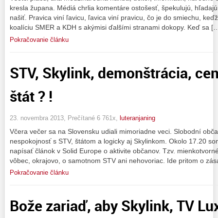
kresla župana. Médiá chrlia komentáre ostošesť, špekulujú, hľadajú 
našiť. Pravica viní ľavicu, ľavica viní pravicu, čo je do smiechu, ke
koalíciu SMER a KDH s akýmisi ďalšími stranami dokopy. Keď sa [
Pokračovanie článku
STV, Skylink, demonštrácia, cen
štát ? !
23. novembra 2013, Prečítané 6 761x,
luteranjaning
Včera večer sa na Slovensku udiali mimoriadne veci. Slobodní občani
nespokojnosť s STV, štátom a logicky aj Skylinkom. Okolo 17.20 s
napísať článok v Solid Europe o aktivite občanov. Tzv. mienkotvorn
vôbec, okrajovo, o samotnom STV ani nehovoriac. Ide pritom o zás
Pokračovanie článku
Bože zariaď, aby Skylink, TV Lux