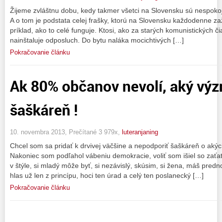
Žijeme zvláštnu dobu, kedy takmer všetci na Slovensku sú nespokojn
A o tom je podstata celej frašky, ktorú na Slovensku každodenne za
príklad, ako to celé funguje. Ktosi, ako za starých komunistických 
nainštaluje odposluch. Do bytu naláka mocichtivých […]
Pokračovanie článku
Ak 80% občanov nevolí, aký vý
šaškáreň !
10. novembra 2013, Prečítané 3 979x,
luteranjaning
Chcel som sa pridať k drvivej väčšine a nepodporiť šaškáreň o aký
Nakoniec som podľahol vábeniu demokracie, voliť som išiel so zať
v štýle, si mladý môže byť, si nezávislý, skúsim, si žena, máš pre
hlas už len z princípu, hoci ten úrad a celý ten poslanecký […]
Pokračovanie článku