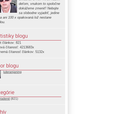
deťom, vnukom to spoločne
dokážeme zmeniť! Nebojte
sa slobodne vyjadriť, jedine
sa ani 100 x opakovaná lož nestane
dou.
tistiky blogu
t článkov: 821
ová čítanosť: 4213683x
merná čítanosť článkov: 5132x
or blogu
luteranjaning
egórie
radené
(821)
hív