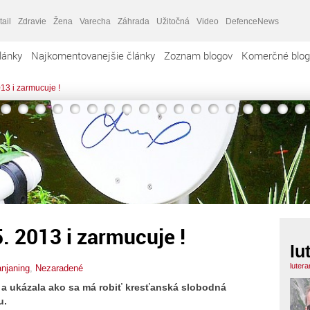
tail
Zdravie
Žena
Varecha
Záhrada
Užitočná
Video
DefenceNews
lánky
Najkomentovanejšie články
Zoznam blogov
Komerčné blog
013 i zarmucuje !
5. 2013 i zarmucuje !
lu
luter
anjaning
,
Nezaradené
a a ukázala ako sa má robiť kresťanská slobodná
u.