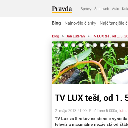
Správy
Športweb
Auto
Kok
Blog
Najnovšie články
Najčítanejšie č
Blog
>
Ján Luterán
>
TV LUX teší, od 1. 5. 2
TV LUX teší, od 1. 
2. mája 2013 21:00
, Prečítané 5 000x,
luter
TV Lux za 5 rokov existencie vyrástl
televízia maximálne nezávislá od štát