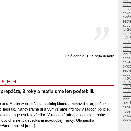
febr
janu
dece
nove
októ
sept
augu
júl 2
jún 
máj 
apríl
mare
febr
janu
Celá debata
|
RSS tejto debaty
dece
nove
októ
sept
augu
logera
júl 2
jún 
máj 
prepáčte, 3 roky a mafiu sme len pošteklili.
apríl
mare
febr
janu
ka a Martinky si občania naďalej klamú a nenávidia sa, pričom
dece
ič nestalo. Nahovárame si a vymýšľame hrdinov v radoch polície,
nove
ovolili a to je asi tak všetko. V radoch štátnej a klasickej mafie
októ
sept
 covid, sme iba svedkami novodobej frašky. Občianska
štart, inak si ju [...]