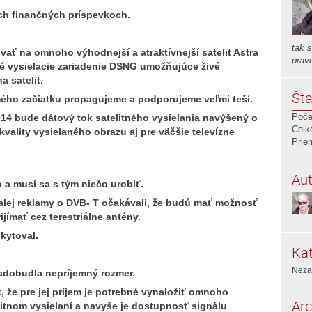
 ich finančných príspevkoch.
tak 
ať na omnoho výhodnejší a atraktívnejší satelit Astra
prav
né vysielacie zariadenie DSNG umožňujúce živé
a satelit.
Šta
mého začiatku propagujeme a podporujeme veľmi teší.
Poče
014 bude dátový tok satelitného vysielania navýšený o
Celk
vality vysielaného obrazu aj pre väčšie televízne
Prie
Aut
o a musí sa s tým niečo urobiť.
lej reklamy o DVB- T očakávali, že budú mať možnosť
jímať cez terestriálne antény.
kytoval.
Kat
Neza
 nadobudla nepríjemný rozmer.
k, že pre jej príjem je potrebné vynaložiť omnoho
Arc
elitnom vysielaní a navyše je dostupnosť signálu