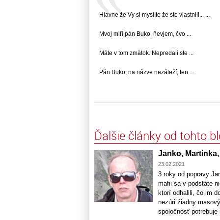
Hlavne že Vy si myslíte že ste vlastnili... ...
Mvoj miľí pán Buko, ňevjem, čvo ...
Máte v tom zmätok. Nepredali ste ...
Pán Buko, na názve nezáleží, ten ...
Ďalšie články od tohto b
Janko, Martinka, 
23.02.2021
3 roky od popravy Jan
mafii sa v podstate n
ktorí odhalili, čo im d
nezúri žiadny masový
spoločnosť potrebuje re