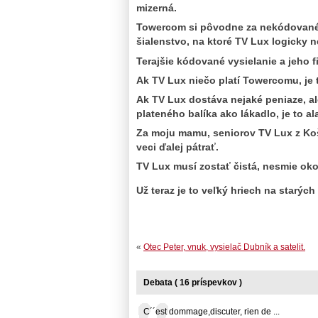
mizerná.
Towercom si pôvodne za nekódované v
šialenstvo, na ktoré TV Lux logicky n
Terajšie kódované vysielanie a jeho f
Ak TV Lux niečo platí Towercomu, je t
Ak TV Lux dostáva nejaké peniaze, a
plateného balíka ako lákadlo, je to al
Za moju mamu, seniorov TV Lux z Koš
veci ďalej pátrať.
TV Lux musí zostať čistá, nesmie okol
Už teraz je to veľký hriech na starých
«
Otec Peter, vnuk, vysielač Dubník a satelit.
Debata ( 16 príspevkov )
C´´est dommage,discuter, rien de ...