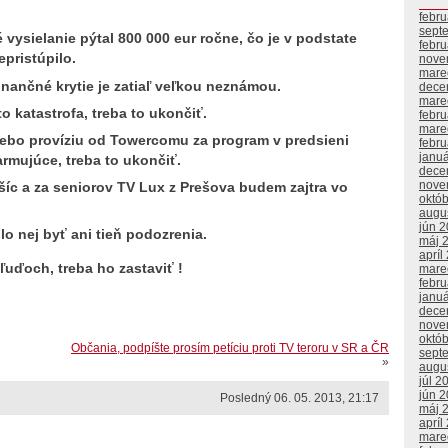
febr
sept
ysielanie pýtal 800 000 eur ročne, čo je v podstate
febr
epristúpilo.
nove
mare
inančné krytie je zatiaľ veľkou neznámou.
dece
mare
o katastrofa, treba to ukončiť.
febr
mare
lebo províziu od Towercomu za program v predsieni
febr
janu
armujúce, treba to ukončiť.
dece
nove
íc a za seniorov TV Lux z Prešova budem zajtra vo
októ
augu
jún 
o nej byť ani tieň podozrenia.
máj 
apríl
 ľuďoch, treba ho zastaviť !
mare
febr
janu
dece
nove
októ
Občania, podpíšte prosím petíciu proti TV teroru v SR a ČR
sept
»
augu
júl 2
jún 
Posledný 06. 05. 2013, 21:17
máj 
apríl
mare