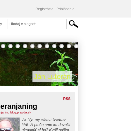
Registrácia
Prihlásenie
y
Ján Luterán
RSS
teranjaning
anjaning.blog.pravda.sk
Ja, Vy, my všetci tvoríme
štát. A prečo sme im dovolili
ukradnúť si ho? Kvôli našim