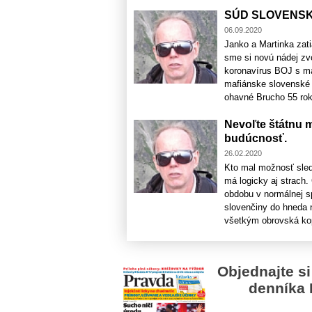
SÚD SLOVENSK
06.09.2020
Janko a Martinka zati
sme si novú nádej zv
koronavírus BOJ s ma
mafiánske slovenské 
ohavné Brucho 55 roko
Nevoľte štátnu m
budúcnosť.
26.02.2020
Kto mal možnosť sle
má logicky aj strach. 
obdobu v normálnej sp
slovenčiny do hneda 
všetkým obrovská kopa
Objednajte si
denníka 