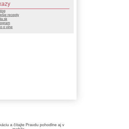
kazy
blog
pšie recepty
da.sk
rogram
o o víne
likáciu a čítajte Pravdu pohodlne aj v