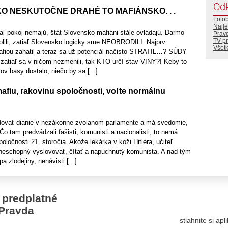
Od
O NESKUTOČNE DRAHÉ TO MAFIÁNSKO. . .
Foto
Najle
aľ pokoj nemajú, štát Slovensko mafiáni stále ovládajú. Darmo
Prav
TV p
olili, zatiaľ Slovensko logicky sme NEOBRODILI. Najprv
Všetk
fiou zahatil a teraz sa už potenciál načisto STRATIL…? SÚDY
zatiaľ sa v ničom nezmenili, tak KTO určí stav VINY?! Keby to
v basy dostalo, niečo by sa [...]
afiu, rakovinu spoločnosti, voľte normálnu
dovať dianie v nezákonne zvolanom parlamente a má svedomie,
Čo tam predvádzali fašisti, komunisti a nacionalisti, to nemá
oločnosti 21. storočia. Akože lekárka v koži Hitlera, učiteľ
neschopný vyslovovať, čítať a napuchnutý komunista. A nad tým
 zlodejiny, nenávisti [...]
 predplatné
Pravda
stiahnite si ap