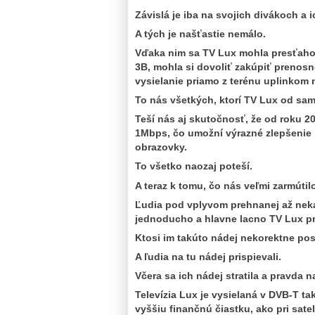
Závislá je iba na svojich divákoch a
A tých je našťastie nemálo.
Vďaka nim sa TV Lux mohla presťahov
3B, mohla si dovoliť zakúpiť prenos
vysielanie priamo z terénu uplinkom n
To nás všetkých, ktorí TV Lux od sa
Teší nás aj skutočnosť, že od roku 2
1Mbps, čo umožní výrazné zlepšenie k
obrazovky.
To všetko naozaj poteší.
A teraz k tomu, čo nás veľmi zarmútil
Ľudia pod vplyvom prehnanej až neka
jednoducho a hlavne lacno TV Lux pri
Ktosi im takúto nádej nekorektne pos
A ľudia na tu nádej prispievali.
Včera sa ich nádej stratila a pravda
Televízia Lux je vysielaná v DVB-T ta
vyššiu finančnú čiastku, ako pri sat