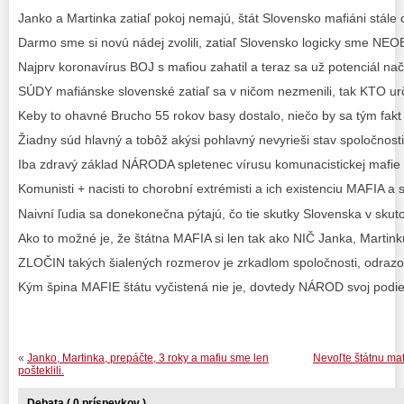
Janko a Martinka zatiaľ pokoj nemajú, štát Slovensko mafiáni stále 
Darmo sme si novú nádej zvolili, zatiaľ Slovensko logicky sme NE
Najprv koronavírus BOJ s mafiou zahatil a teraz sa už potenciál n
SÚDY mafiánske slovenské zatiaľ sa v ničom nezmenili, tak KTO ur
Keby to ohavné Brucho 55 rokov basy dostalo, niečo by sa tým fakt
Žiadny súd hlavný a tobôž akýsi pohlavný nevyrieši stav spoločn
Iba zdravý základ NÁRODA spletenec vírusu komunacistickej mafi
Komunisti + nacisti to chorobní extrémisti a ich existenciu MAFIA a 
Naivní ľudia sa donekonečna pýtajú, čo tie skutky Slovenska v sku
Ako to možné je, že štátna MAFIA si len tak ako NIČ Janka, Martink
ZLOČIN takých šialených rozmerov je zrkadlom spoločnosti, odra
Kým špina MAFIE štátu vyčistená nie je, dovtedy NÁROD svoj podiel
«
Janko, Martinka, prepáčte, 3 roky a mafiu sme len
Nevoľte štátnu maf
pošteklili.
Debata ( 0 príspevkov )