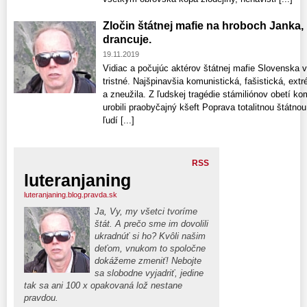
Zločin štátnej mafie na hroboch Janka, 
drancuje.
19.11.2019
Vidiac a počujúc aktérov štátnej mafie Slovenska 
tristné. Najšpinavšia komunistická, fašistická, extr
a zneužila. Z ľudskej tragédie stámiliónov obetí 
urobili praobyčajný kšeft Poprava totalitnou štát
ľudí [...]
RSS
luteranjaning
luteranjaning.blog.pravda.sk
Ja, Vy, my všetci tvoríme
štát. A prečo sme im dovolili
ukradnúť si ho? Kvôli našim
deťom, vnukom to spoločne
dokážeme zmeniť! Nebojte
sa slobodne vyjadriť, jedine
tak sa ani 100 x opakovaná lož nestane
pravdou.