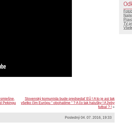
Od
Foto
Najle
Prav
TV p
Všetk
 smiešne,
Slovenský komunista bude predsedať EÚ ! A to je asi tak
od Pekingu
všetko čím Európu “ obohatíme “ ? A čo tak halušky ! A žeby
futbal ? !
»
Posledný 04. 07. 2016, 19:33