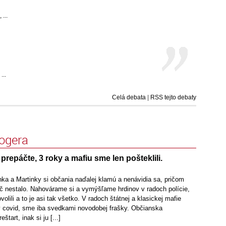
...
...
Celá debata
|
RSS tejto debaty
logera
prepáčte, 3 roky a mafiu sme len pošteklili.
ka a Martinky si občania naďalej klamú a nenávidia sa, pričom
ič nestalo. Nahovárame si a vymýšľame hrdinov v radoch polície,
ovolili a to je asi tak všetko. V radoch štátnej a klasickej mafie
 covid, sme iba svedkami novodobej frašky. Občianska
štart, inak si ju [...]