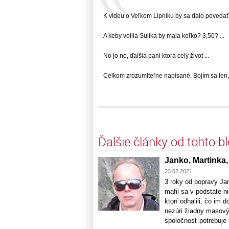
K videu o Veľkom Lipníku by sa dalo povedať, 
A keby volila Sulíka by mala koľko? 3,50? ...
No jo no, ďalšia pani ktorá celý život ...
Celkom zrozumiteľne napísané. Bojím sa len, 
Ďalšie články od tohto b
Janko, Martinka, 
23.02.2021
3 roky od popravy Jan
mafii sa v podstate n
ktorí odhalili, čo im d
nezúri žiadny masový
spoločnosť potrebuje re