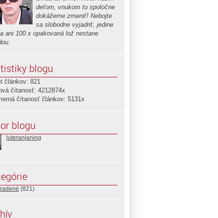
deťom, vnukom to spoločne
dokážeme zmeniť! Nebojte
sa slobodne vyjadriť, jedine
sa ani 100 x opakovaná lož nestane
dou.
tistiky blogu
t článkov: 821
ová čítanosť: 4212874x
merná čítanosť článkov: 5131x
or blogu
luteranjaning
egórie
radené
(821)
hív