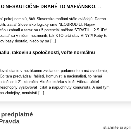
O NESKUTOČNE DRAHÉ TO MAFIÁNSKO. . .
aľ pokoj nemajú, štát Slovensko mafiáni stále ovládajú. Darmo
olili, zatiaľ Slovensko logicky sme NEOBRODILI. Najprv
fiou zahatil a teraz sa už potenciál načisto STRATIL…? SÚDY
zatiaľ sa v ničom nezmenili, tak KTO určí stav VINY?! Keby to
v basy dostalo, niečo by sa [...]
afiu, rakovinu spoločnosti, voľte normálnu
dovať dianie v nezákonne zvolanom parlamente a má svedomie,
Čo tam predvádzali fašisti, komunisti a nacionalisti, to nemá
oločnosti 21. storočia. Akože lekárka v koži Hitlera, učiteľ
neschopný vyslovovať, čítať a napuchnutý komunista. A nad tým
 zlodejiny, nenávisti [...]
 predplatné
Pravda
stiahnite si ap