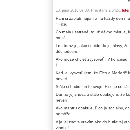
10. júna 2016 07:30
, Prečítané 2 642x,
lute
Pani si zaplatí nájom a na každý deň má k
“ Fica.
Čo mala ušetrené, to už dávno minula, leb
musí.
Len teraz jej akosi neide do jej hlavy, že
dôchodcom.
Ako môže chcieť zvyšovať TV koncesiu,
!
Keď jej vysvetľujem, že Fico a Maďarič l
neverí.
Stále si hudie len to svoje, Fico je soci
Darmo jej znova a stále opakujem, že ko
neverí.
Ako mantru opakuje, Fico je sociálny, on
nemôže.
A ja jej znova vravím ako do bútľavej vŕb
vinník !