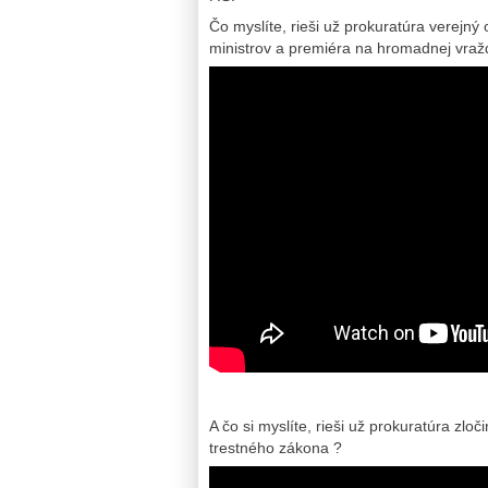
Čo myslíte, rieši už prokuratúra verejn
ministrov a premiéra na hromadnej vraž
A čo si myslíte, rieši už prokuratúra zl
trestného zákona ?