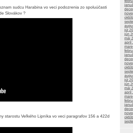
febr
janu
ý oznam sudcu Harabina vo veci podozrenia zo spoluúčasti
dece
de Slovákov ?
nove
októ
sept
augu
júl 2
jún 
máj 
apríl
mare
febr
janu
dece
nove
októ
sept
augu
júl 2
jún 
máj 
apríl
mare
febr
janu
dece
nove
očiny starostu Veľkého Lipníka vo veci paragrafov 156 a 422d
októ
sept