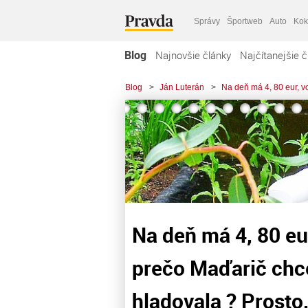
Správy
Športweb
Auto
Kok
Blog
Najnovšie články
Najčítanejšie č
Blog
>
Ján Luterán
>
Na deň má 4, 80 eur, vo
Na deň má 4, 80 eur
prečo Maďarič chce
hladovala ? Prosto