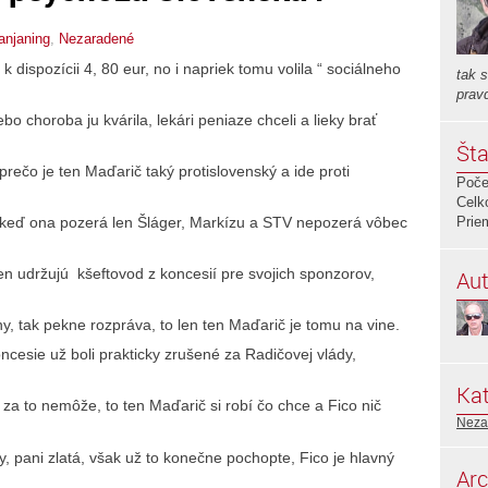
ranjaning
,
Nezaradené
 dispozícii 4, 80 eur, no i napriek tomu volila “ sociálneho
tak 
prav
o choroba ju kvárila, lekári peniaze chceli a lieky brať
Šta
 prečo je ten Maďarič taký protislovenský a ide proti
Poče
Celk
 keď ona pozerá len Šláger, Markízu a STV nepozerá vôbec
Prie
en udržujú kšeftovod z koncesií pre svojich sponzorov,
Aut
álny, tak pekne rozpráva, to len ten Maďarič je tomu na vine.
ncesie už boli prakticky zrušené za Radičovej vlády,
Kat
 za to nemôže, to ten Maďarič si robí čo chce a Fico nič
Neza
y, pani zlatá, však už to konečne pochopte, Fico je hlavný
Arc