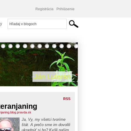
Registrácia
Prihlásenie
y
Ján Luterán
RSS
teranjaning
anjaning.blog.pravda.sk
Ja, Vy, my všetci tvoríme
štát. A prečo sme im dovolili
ukradnúť si ho? Kvôli našim