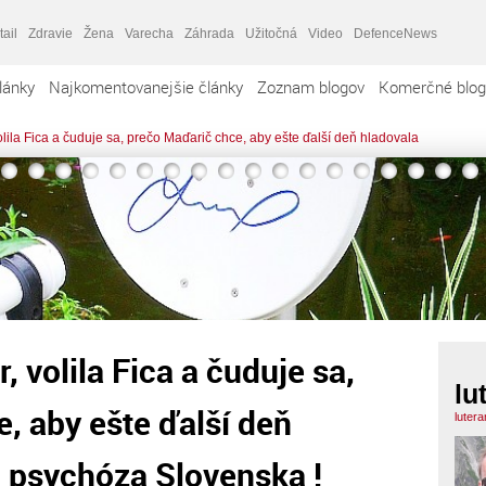
tail
Zdravie
Žena
Varecha
Záhrada
Užitočná
Video
DefenceNews
lánky
Najkomentovanejšie články
Zoznam blogov
Komerčné blog
lila Fica a čuduje sa, prečo Maďarič chce, aby ešte ďalší deň hladovala
, volila Fica a čuduje sa,
lu
, aby ešte ďalší deň
luter
, psychóza Slovenska !