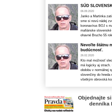
SÚD SLOVENSK
06.09.2020
Janko a Martinka zati
sme si novú nádej zv
koronavírus BOJ s ma
mafiánske slovenské 
ohavné Brucho 55 roko
Nevoľte štátnu m
budúcnosť.
26.02.2020
Kto mal možnosť sle
má logicky aj strach. 
obdobu v normálnej sp
slovenčiny do hneda 
všetkým obrovská kopa
Objednajte si
denníka 