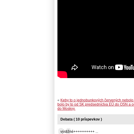
«
Keby to o jednobunkových červených nebolo
bolo by to od SK predsedníctva EÚ do OSN a 
do Moskvy.
Debata ( 10 príspevkov )
výstižné++++++++++ ...