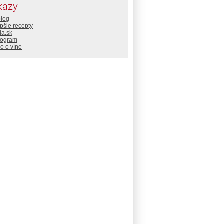
kazy
blog
pšie recepty
da.sk
rogram
o o víne