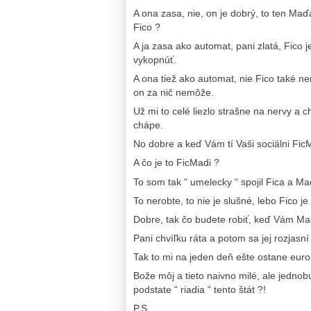
A ona zasa, nie, on je dobrý, to ten Ma
Fico ?
A ja zasa ako automat, pani zlatá, Fico 
vykopnúť.
A ona tiež ako automat, nie Fico také ne
on za nič nemôže.
Už mi to celé liezlo strašne na nervy a c
chápe.
No dobre a keď Vám tí Vaši sociálni FicM
A čo je to FicMadi ?
To som tak “ umelecky “ spojil Fica a M
To nerobte, to nie je slušné, lebo Fico j
Dobre, tak čo budete robiť, keď Vám M
Pani chvíľku ráta a potom sa jej rozjas
Tak to mi na jeden deň ešte ostane euro
Bože môj a tieto naivno milé, ale jedno
podstate “ riadia “ tento štát ?!
P.S.