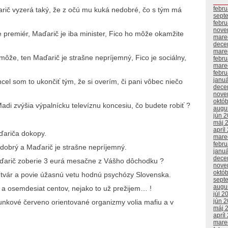
febr
ďarič vyzerá taký, že z očú mu kuká nedobré, čo s tým má
sept
febr
nove
je premiér, Maďarič je iba minister, Fico ho môže okamžite
mare
dece
mare
môže, ten Maďarič je strašne nepríjemný, Fico je sociálny,
febr
mare
febr
janu
hcel som to ukončiť tým, že si overím, či pani vôbec niečo
dece
nove
októ
adi zvýšia výpalnícku televíznu koncesiu, čo budete robiť ?
augu
jún 
máj 
apríl
aďariča dokopy.
mare
febr
e dobrý a Maďarič je strašne nepríjemný.
janu
dece
aďarič zoberie 3 eurá mesačne z Vášho dôchodku ?
nove
októ
ní tvár a povie úžasnú vetu hodnú psychózy Slovenska.
sept
augu
 a osemdesiat centov, nejako to už prežijem… !
júl 2
jún 
bunkové červeno orientované organizmy volia mafiu a v
máj 
apríl
mare