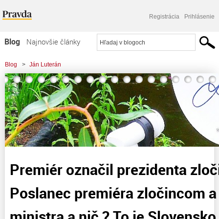
Registrácia
Prihlásenie
Blog
Najnovšie články
Najčítanejšie články
Blog
>
Ján Luterán
Najkomentovanejšie články
>
Premiér označil prezidenta zločincom a nič. Poslanec premiéra zločincom a
Zoznam blogov
nič. Sudca ministra
Komerčné blogy
Premiér označil prezidenta zloč
Poslanec premiéra zločincom a
ministra a nič ? To je Slovensko 