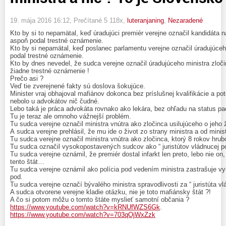
19. mája 2016 16:12
, Prečítané 5 118x,
luteranjaning
,
Nezaradené
Kto by si to nepamätal, keď úradujúci premiér verejne označil kandidáta 
aspoň podal trestné oznámenie.
Kto by si nepamätal, keď poslanec parlamentu verejne označil úradujúce
podal trestné oznámenie.
Kto by dnes nevedel, že sudca verejne označil úradujúceho ministra zloči
žiadne trestné oznámenie !
Prečo asi ?
Veď tie zverejnené fakty sú doslova šokujúce.
Minister vraj obhajoval mafiánov dokonca bez príslušnej kvalifikácie a po
nebolo u advokátov nič čudné.
Lebo taká je práca advokáta rovnako ako lekára, bez ohľadu na status pa
Tu je teraz ale omnoho vážnejší problém.
Tu sudca verejne označil ministra vnútra ako zločinca usilujúceho o jeho ž
A sudca verejne prehlásil, že mu ide o život zo strany ministra a od mini
Tu sudca verejne označil ministra vnútra ako zločinca, ktorý 8 rokov hrub
Tu sudca označil vysokopostavených sudcov ako “ juristútov vládnucej poli
Tu sudca verejne oznámil, že premiér dostal infarkt len preto, lebo nie on, 
tento štát…
Tu sudca verejne oznámil ako polícia pod vedením ministra zastrašuje 
pod.
Tu sudca verejne označí bývalého ministra spravodlivosti za “ juristúta vlá
A sudca otvorene verejne kladie otázku, nie je toto mafiánsky štát ?!
A čo si potom môžu o tomto štáte myslieť samotní občania ?
https://www.youtube.com/watch?v=kRNUfWZS6Gk
.
https://www.youtube.com/watch?v=703qOjWxZzk