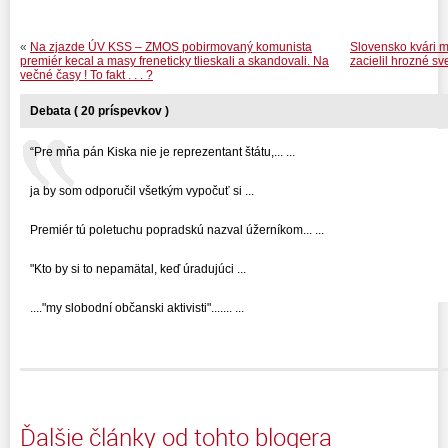
«
Na zjazde ÚV KSS – ZMOS pobirmovaný komunista
Slovensko kvári m
premiér kecal a masy freneticky tlieskali a skandovali. Na
zacielil hrozné sv
večné časy ! To fakt . . . ?
Debata ( 20 príspevkov )
“Pre mňa pán Kiska nie je reprezentant štátu,... ...
ja by som odporučil všetkým vypočuť si ...
Premiér tú poletuchu popradskú nazval úžerníkom... ...
"Kto by si to nepamätal, keď úradujúci ...
...."my slobodní občanski aktivisti"....... ...
Ďalšie články od tohto blogera