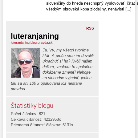
slovenčiny do hneda neschopný vyslovovať, čítať 
všetkým obrovská kopa zlodejiny, nenávisti [...]
RSS
luteranjaning
luteranjaning.blog.pravda.sk
Ja, Vy, my všetci tvoríme
štát. A prečo sme im dovolili
ukradnúť si ho? Kvôli našim
deťom, vnukom to spoločne
dokážeme zmeniť! Nebojte
sa slobodne vyjadriť, jedine
tak sa ani 100 x opakovaná lož nestane
pravdou.
Štatistiky blogu
Počet článkov: 821
Celková čítanosť: 4212958x
Priemerná čítanosť článkov: 5131x