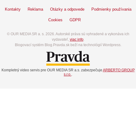
Kontakty
Reklama
Otázky a odpovede
Podmienky používania
Cookies
GDPR
© OUR MEDIA SR a. s. 2026. Autorské práva sú vyhradené a vykonáva ich
vydavateľ,
viac info
.
Blogovací systém Blog.Pravda.sk beží na technológií Wordpress.
Kompletný video servis pre OUR MEDIA SR a.s. zabezpečuje
ARBERTO GROUP
s.r.o.
.