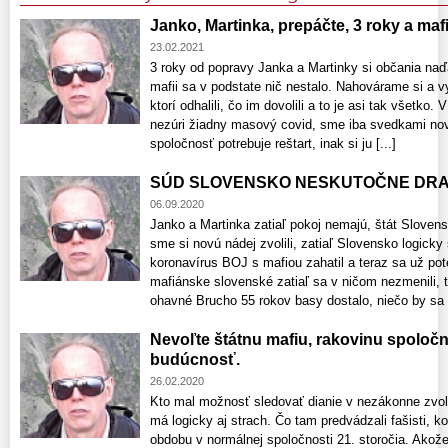
Janko, Martinka, prepáčte, 3 roky a mafi
23.02.2021
3 roky od popravy Janka a Martinky si občania naď
mafii sa v podstate nič nestalo. Nahovárame si a 
ktorí odhalili, čo im dovolili a to je asi tak všetko.
nezúri žiadny masový covid, sme iba svedkami no
spoločnosť potrebuje reštart, inak si ju [...]
SÚD SLOVENSKO NESKUTOČNE DRAHÉ
06.09.2020
Janko a Martinka zatiaľ pokoj nemajú, štát Slovens
sme si novú nádej zvolili, zatiaľ Slovensko logi
koronavírus BOJ s mafiou zahatil a teraz sa už 
mafiánske slovenské zatiaľ sa v ničom nezmenili,
ohavné Brucho 55 rokov basy dostalo, niečo by sa [
Nevoľte štátnu mafiu, rakovinu spoločn
budúcnosť.
26.02.2020
Kto mal možnosť sledovať dianie v nezákonne zv
má logicky aj strach. Čo tam predvádzali fašisti, ko
obdobu v normálnej spoločnosti 21. storočia. Akože 