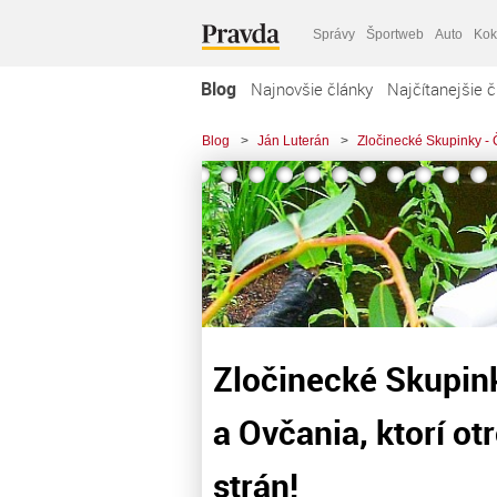
Správy
Športweb
Auto
Kok
Blog
Najnovšie články
Najčítanejšie č
Blog
>
Ján Luterán
>
Zločinecké Skupinky - Č
Zločinecké Skupin
a Ovčania, ktorí ot
strán!