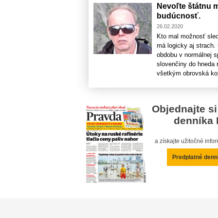
Nevoľte štátnu m
budúcnosť.
26.02.2020
Kto mal možnosť sle
má logicky aj strach. 
obdobu v normálnej sp
slovenčiny do hneda 
všetkým obrovská kopa
Objednajte si
denníka 
a získajte užitočné inf
Predplatné denn