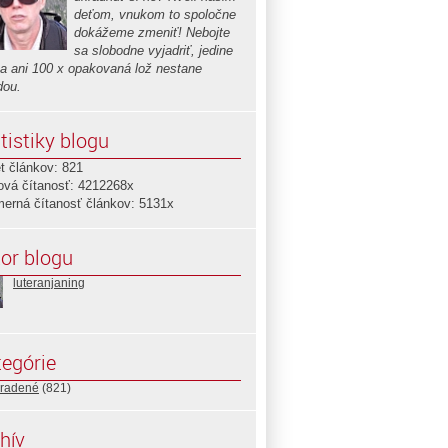
deťom, vnukom to spoločne
dokážeme zmeniť! Nebojte
sa slobodne vyjadriť, jedine
sa ani 100 x opakovaná lož nestane
dou.
tistiky blogu
t článkov: 821
ová čítanosť: 4212268x
merná čítanosť článkov: 5131x
or blogu
luteranjaning
egórie
radené
(821)
hív