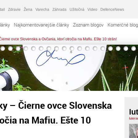
tail
Zdravie
Žena
Varecha
Záhrada
Užitočná
Video
DefenceNews
lánky
Najkomentovanejšie články
Zoznam blogov
Komerčné blog
ierne ovce Slovenska a Ovčania, ktorí otročia na Mafiu. Ešte 10 strán!
ky – Čierne ovce Slovenska
lu
ročia na Mafiu. Ešte 10
luter