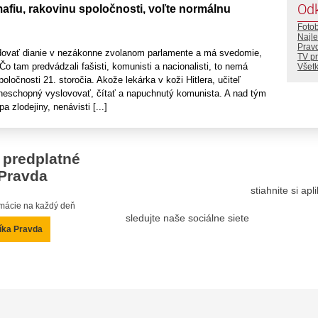
Od
afiu, rakovinu spoločnosti, voľte normálnu
Foto
Najle
Prav
dovať dianie v nezákonne zvolanom parlamente a má svedomie,
TV p
Čo tam predvádzali fašisti, komunisti a nacionalisti, to nemá
Všetk
oločnosti 21. storočia. Akože lekárka v koži Hitlera, učiteľ
neschopný vyslovovať, čítať a napuchnutý komunista. A nad tým
 zlodejiny, nenávisti [...]
 predplatné
Pravda
stiahnite si ap
ormácie na každý deň
sledujte naše sociálne siete
íka Pravda