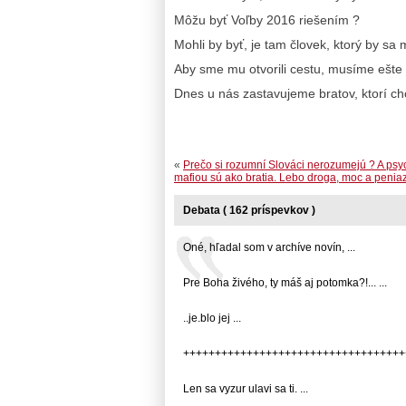
Môžu byť Voľby 2016 riešením ?
Mohli by byť, je tam človek, ktorý by sa
Aby sme mu otvorili cestu, musíme ešte z
Dnes u nás zastavujeme bratov, ktorí chce
«
Prečo si rozumní Slováci nerozumejú ? A psy
mafiou sú ako bratia. Lebo droga, moc a peniaz
Debata ( 162 príspevkov )
Oné, hľadal som v archíve novín, ...
Pre Boha živého, ty máš aj potomka?!... ...
..je.blo jej ...
+++++++++++++++++++++++++++++++++++++
Len sa vyzur ulavi sa ti. ...