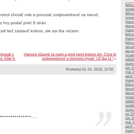
febr
sept
febr
 mohol zhostiť role a prevziať zodpovednosť za národ.
nove
mare
 hry poslať preč 9 strán.
dece
mare
li tiež zastaviť kohosi, ale asi iba rečami.
febr
mare
febr
janu
dece
chopati s
Vianoce úžasné za nami a pred nami krásne dni. Chce to
nove
e. Ešte 9.
zodpovednosť a otvorenú myseľ. Už iba 11 !
»
októ
augu
jún 
Posledný 02. 01. 2016, 15:50
máj 
apríl
mare
febr
janu
dece
nove
októ
sept
augu
júl 2
+++++++++++++... ...
jún 
máj 
apríl
mare