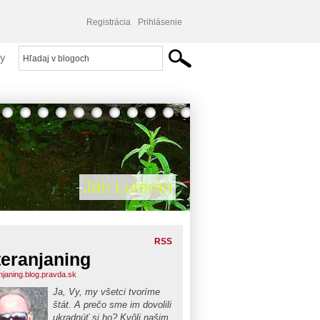
Registrácia
Prihlásenie
y
Ján Luterán
RSS
teranjaning
anjaning.blog.pravda.sk
Ja, Vy, my všetci tvoríme
štát. A prečo sme im dovolili
ukradnúť si ho? Kvôli našim