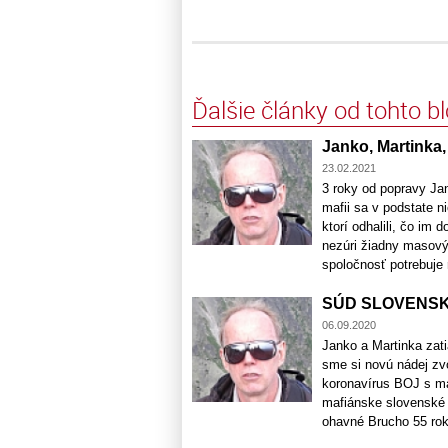
Ďalšie články od tohto b
Janko, Martinka, 
23.02.2021
3 roky od popravy Jan
mafii sa v podstate n
ktorí odhalili, čo im d
nezúri žiadny masový
spoločnosť potrebuje re
SÚD SLOVENSK
06.09.2020
Janko a Martinka zati
sme si novú nádej zv
koronavírus BOJ s ma
mafiánske slovenské 
ohavné Brucho 55 roko