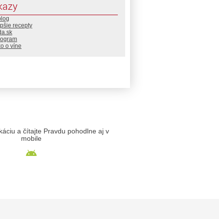
kazy
blog
pšie recepty
da.sk
rogram
o o víne
likáciu a čítajte Pravdu pohodlne aj v
mobile