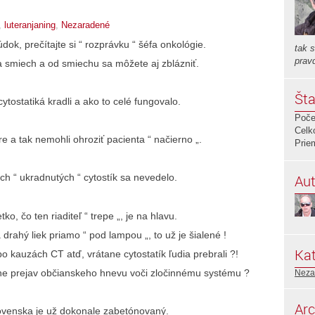
,
luteranjaning
,
Nezaradené
ok, prečítajte si “ rozprávku “ šéfa onkológie.
tak 
prav
na smiech a od smiechu sa môžete aj zblázniť.
Šta
ytostatiká kradli a ako to celé fungovalo.
Poče
Celk
ore a tak nemohli ohroziť pacienta “ načierno „.
Prie
Aut
ch “ ukradnutých “ cytostík sa nevedelo.
o, čo ten riaditeľ “ trepe „, je na hlavu.
drahý liek priamo “ pod lampou „, to už je šialené !
Kat
 kauzách CT atď, vrátane cytostatík ľudia prebrali ?!
dne prejav občianskeho hnevu voči zločinnému systému ?
Neza
Arc
ovenska je už dokonale zabetónovaný.