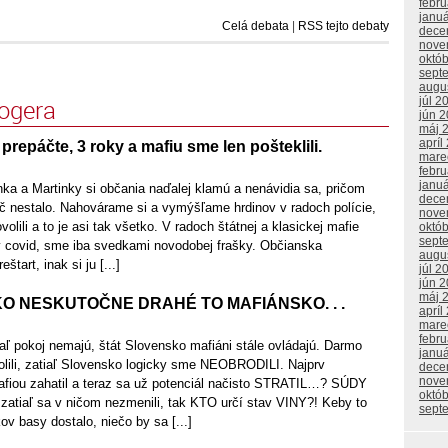
febr
janu
Celá debata
|
RSS tejto debaty
dece
nove
októ
sept
augu
júl 2
logera
jún 
máj 
apríl
prepáčte, 3 roky a mafiu sme len pošteklili.
mare
febr
janu
ka a Martinky si občania naďalej klamú a nenávidia sa, pričom
dece
ič nestalo. Nahovárame si a vymýšľame hrdinov v radoch polície,
nove
ovolili a to je asi tak všetko. V radoch štátnej a klasickej mafie
októ
sept
 covid, sme iba svedkami novodobej frašky. Občianska
augu
štart, inak si ju [...]
júl 2
jún 
máj 
O NESKUTOČNE DRAHÉ TO MAFIÁNSKO. . .
apríl
mare
febr
aľ pokoj nemajú, štát Slovensko mafiáni stále ovládajú. Darmo
janu
olili, zatiaľ Slovensko logicky sme NEOBRODILI. Najprv
dece
nove
fiou zahatil a teraz sa už potenciál načisto STRATIL…? SÚDY
októ
zatiaľ sa v ničom nezmenili, tak KTO určí stav VINY?! Keby to
sept
v basy dostalo, niečo by sa [...]