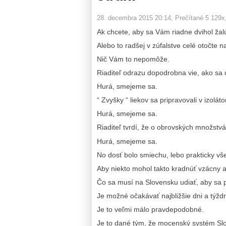
28. decembra 2015 20:14
, Prečítané 5 129x
Ak chcete, aby sa Vám riadne dvihol žalúd
Alebo to radšej v zúfalstve celé otočte 
Nič Vám to nepomôže.
Riaditeľ odrazu dopodrobna vie, ako sa c
Hurá, smejeme sa.
“ Zvyšky “ liekov sa pripravovali v izolát
Hurá, smejeme sa.
Riaditeľ tvrdí, že o obrovských množstvá
Hurá, smejeme sa.
No dosť bolo smiechu, lebo prakticky všetk
Aby niekto mohol takto kradnúť vzácny a 
Čo sa musí na Slovensku udiať, aby sa po
Je možné očakávať najbližšie dni a týž
Je to veľmi málo pravdepodobné.
Je to dané tým, že mocenský systém Sl