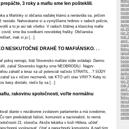
febr
prepáčte, 3 roky a mafiu sme len pošteklili.
janu
dece
nove
ka a Martinky si občania naďalej klamú a nenávidia sa, pričom
októ
ič nestalo. Nahovárame si a vymýšľame hrdinov v radoch polície,
sept
augu
ovolili a to je asi tak všetko. V radoch štátnej a klasickej mafie
júl 2
 covid, sme iba svedkami novodobej frašky. Občianska
jún 
štart, inak si ju [...]
máj 
apríl
mare
O NESKUTOČNE DRAHÉ TO MAFIÁNSKO. . .
febr
janu
dece
aľ pokoj nemajú, štát Slovensko mafiáni stále ovládajú. Darmo
nove
októ
olili, zatiaľ Slovensko logicky sme NEOBRODILI. Najprv
sept
fiou zahatil a teraz sa už potenciál načisto STRATIL…? SÚDY
augu
zatiaľ sa v ničom nezmenili, tak KTO určí stav VINY?! Keby to
júl 2
jún 
v basy dostalo, niečo by sa [...]
máj 
apríl
afiu, rakovinu spoločnosti, voľte normálnu
mare
febr
janu
dece
nove
dovať dianie v nezákonne zvolanom parlamente a má svedomie,
októ
Čo tam predvádzali fašisti, komunisti a nacionalisti, to nemá
sept
oločnosti 21. storočia. Akože lekárka v koži Hitlera, učiteľ
neschopný vyslovovať, čítať a napuchnutý komunista. A nad tým