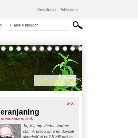
Registrácia
Prihlásenie
y
Ján Luterán
RSS
teranjaning
anjaning.blog.pravda.sk
Ja, Vy, my všetci tvoríme
štát. A prečo sme im dovolili
ukradnúť si ho? Kvôli našim