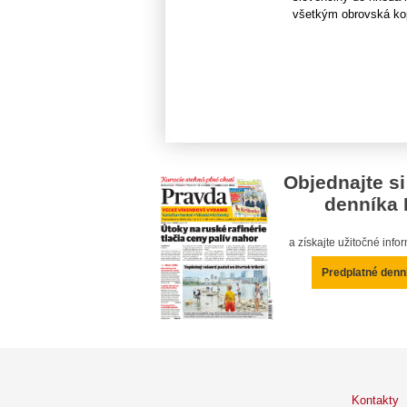
všetkým obrovská kopa
Objednajte si
denníka 
a získajte užitočné inf
Predplatné denn
Kontakty