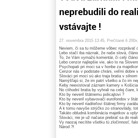
neprebudili do real
vstávajte !
27. novembra 2015 13:45
, Prečítané 6 200x
Neviem, či sa tu môžeme vôbec rozprávať o 
Lebo stačí iba náznak, že naše slová, člán
To, že Vám vymažú komentár, či celý článo
Lebo cenzor najlepšie vie, ako to na Sloven
Psychopati pri moci sa v honbe za majetkom
Cenzor nás v podstate chráni, veľmi dobre v
Slováci pri moci sú ako traja bratia v sil
Namýšľajú si, že im patrí všetko a čo im nep
Keby neexistoval záznam kamery v Košiciac
No ctihodní bratia by vyhrali na celej čiare, l
Kto by neveril štátnemu policajtovi ?
Kto by neveril vybavovači eurofondov v štá
Kto by neveril riaditeľovi štátnej firmy zaráb
A k
tomu navyše strýčko zo stranovlády, toť 
Takáto obludná kombinácia majetkov a vpl
Slováci, nie je už načase prebrať sa do reali
Vy naozaj necítite všetku tú zločinnosť, fal
Národ ?!