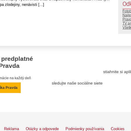
Od
 zlodejiny, nenávisti [...]
Foto
Najle
Prav
TV p
Všetk
 predplatné
Pravda
stiahnite si ap
ormácie na každý deň
sledujte naše sociálne siete
íka Pravda
Reklama
Otázky a odpovede
Podmienky používania
Cookies