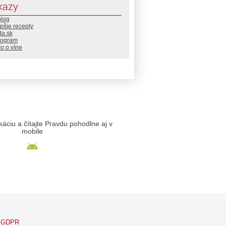
kazy
blog
pšie recepty
da.sk
rogram
o o víne
likáciu a čítajte Pravdu pohodlne aj v
mobile
GDPR