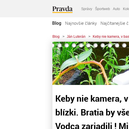
Správy
Športweb
Auto
Kok
Blog
Najnovšie články
Najčítanejšie č
Blog
>
Ján Luterán
>
Keby nie kamera, v base
Keby nie kamera, v
blízki. Bratia by vš
Vodca zariadili ! Mi