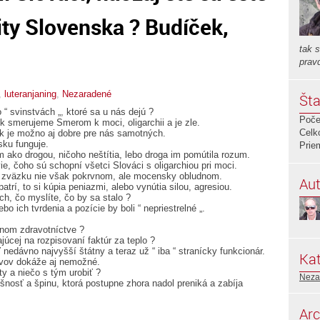
ity Slovenska ? Budíček,
tak 
prav
,
luteranjaning
,
Nezaradené
Šta
“ svinstvách „, ktoré sa u nás dejú ?
Poče
ok smerujeme Smerom k moci, oligarchii a je zle.
Celk
k je možno aj dobre pre nás samotných.
sku funguje.
Prie
 ako drogou, ničoho neštítia, lebo droga im pomútila rozum.
ie, čoho sú schopní všetci Slováci s oligarchiou pri moci.
nom zväzku nie však pokrvnom, ale mocensky obludnom.
Aut
atrí, to si kúpia peniazmi, alebo vynútia silou, agresiou.
h, čo myslíte, čo by sa stalo ?
ebo ich tvrdenia a pozície by boli “ nepriestrelné „.
tnom zdravotníctve ?
ajúcej na rozpisovaní faktúr za teplo ?
nedávno najvyšší štátny a teraz už “ iba “ stranícky funkcionár.
Kat
yvov dokáže aj nemožné.
ty a niečo s tým urobiť ?
Neza
ošnosť a špinu, ktorá postupne zhora nadol preniká a zabíja
Arc