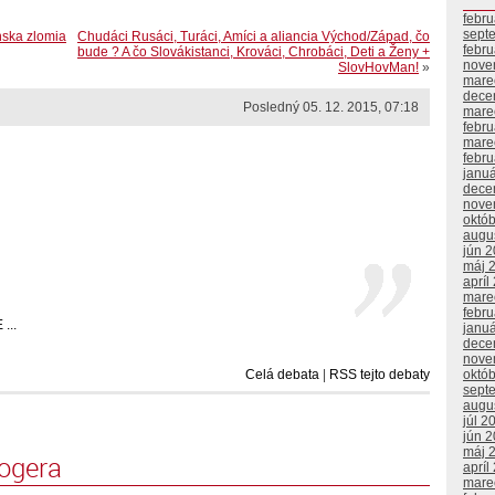
febr
sept
nska zlomia
Chudáci Rusáci, Turáci, Amíci a aliancia Východ/Západ, čo
febr
bude ? A čo Slovákistanci, Krováci, Chrobáci, Deti a Ženy +
nove
SlovHovMan!
»
mare
dece
Posledný 05. 12. 2015, 07:18
mare
febr
mare
febr
janu
dece
nove
októ
augu
jún 
máj 
apríl
mare
febr
...
janu
dece
nove
Celá debata
|
RSS tejto debaty
októ
sept
augu
júl 2
jún 
máj 
logera
apríl
mare