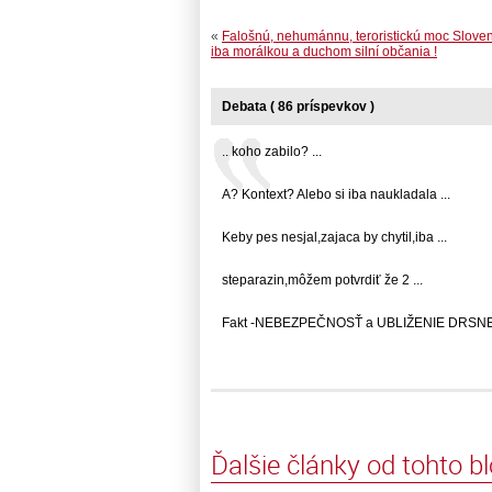
«
Falošnú, nehumánnu, teroristickú moc Slove
iba morálkou a duchom silní občania !
Debata ( 86 príspevkov )
.. koho zabilo? ...
A? Kontext? Alebo si iba naukladala ...
Keby pes nesjal,zajaca by chytil,iba ...
steparazin,môžem potvrdiť že 2 ...
Fakt -NEBEZPEČNOSŤ a UBLIŽENIE DRSNE 
Ďalšie články od tohto b