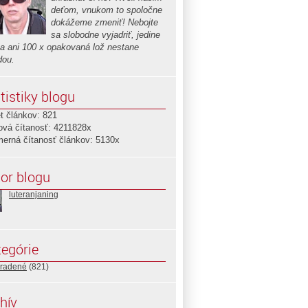
deťom, vnukom to spoločne
dokážeme zmeniť! Nebojte
sa slobodne vyjadriť, jedine
sa ani 100 x opakovaná lož nestane
dou.
tistiky blogu
t článkov: 821
ová čítanosť: 4211828x
merná čítanosť článkov: 5130x
or blogu
luteranjaning
egórie
radené
(821)
hív