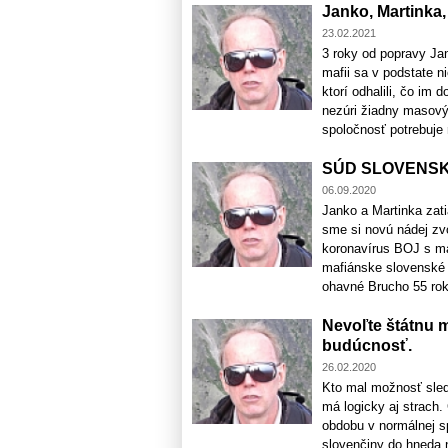
Janko, Martinka, 
23.02.2021
3 roky od popravy Jan
mafii sa v podstate n
ktorí odhalili, čo im d
nezúri žiadny masový
spoločnosť potrebuje re
SÚD SLOVENSK
06.09.2020
Janko a Martinka zati
sme si novú nádej zv
koronavírus BOJ s ma
mafiánske slovenské 
ohavné Brucho 55 roko
Nevoľte štátnu m
budúcnosť.
26.02.2020
Kto mal možnosť sle
má logicky aj strach. 
obdobu v normálnej sp
slovenčiny do hneda 