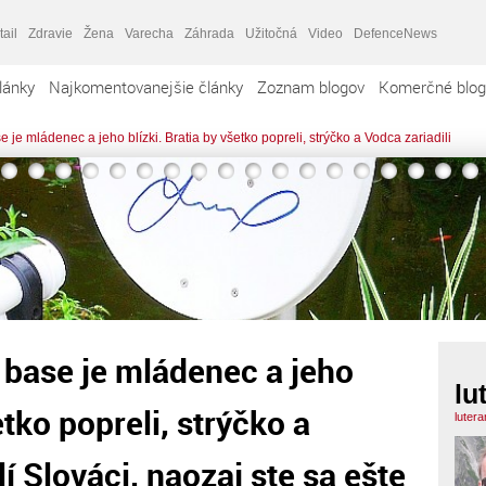
tail
Zdravie
Žena
Varecha
Záhrada
Užitočná
Video
DefenceNews
lánky
Najkomentovanejšie články
Zoznam blogov
Komerčné blog
 je mládenec a jeho blízki. Bratia by všetko popreli, strýčko a Vodca zariadili
 base je mládenec a jeho
lu
etko popreli, strýčko a
luter
lí Slováci, naozaj ste sa ešte