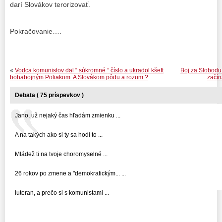
darí Slovákov terorizovať.
Pokračovanie….
«
Vodca komunistov dal “ súkromné “ číslo a ukradol kšeft
Boj za Slobodu
bohabojným Poliakom. A Slovákom pôdu a rozum ?
začín
Debata ( 75 príspevkov )
Jano, už nejaký čas hľadám zmienku ...
A na takých ako si ty sa hodí to ...
Mládež ti na tvoje choromyselné ...
26 rokov po zmene a "demokratickým... ...
luteran, a prečo si s komunistami ...