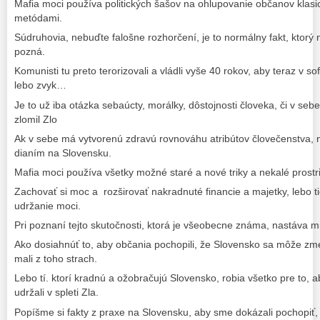
Mafia moci používa politických šašov na ohlupovanie občanov klas
metódami.
Súdruhovia, nebuďte falošne rozhorčení, je to normálny fakt, ktorý
pozná.
Komunisti tu preto terorizovali a vládli vyše 40 rokov, aby teraz v s
lebo zvyk…
Je to už iba otázka sebaúcty, morálky, dôstojnosti človeka, či v seb
zlomil Zlo
Ak v sebe má vytvorenú zdravú rovnováhu atribútov človečenstva, 
dianím na Slovensku.
Mafia moci používa všetky možné staré a nové triky a nekalé prost
Zachovať si moc a rozširovať nakradnuté financie a majetky, lebo 
udržanie moci.
Pri poznaní tejto skutočnosti, ktorá je všeobecne známa, nastáva 
Ako dosiahnúť to, aby občania pochopili, že Slovensko sa môže zme
mali z toho strach.
Lebo tí. ktorí kradnú a ožobračujú Slovensko, robia všetko pre to, aby
udržali v spleti Zla.
Popíšme si fakty z praxe na Slovensku, aby sme dokázali pochopiť, 