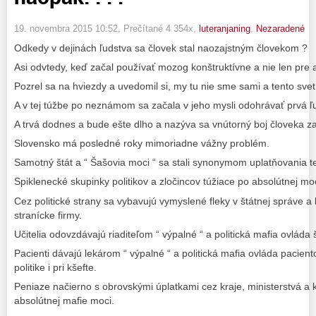
19. novembra 2015 10:52
, Prečítané 4 354x,
luteranjaning
,
Nezaradené
Odkedy v dejinách ľudstva sa človek stal naozajstným človekom ?
Asi odvtedy, keď začal používať mozog konštruktívne a nie len pre a
Pozrel sa na hviezdy a uvedomil si, my tu nie sme sami a tento svet 
A v tej túžbe po neznámom sa začala v jeho mysli odohrávať prvá ľ
A trvá dodnes a bude ešte dlho a nazýva sa vnútorný boj človeka z
Slovensko má posledné roky mimoriadne vážny problém.
Samotný štát a “ Šašovia moci “ sa stali synonymom uplatňovania t
Spiklenecké skupinky politikov a zločincov túžiace po absolútnej moci
Cez politické strany sa vybavujú vymyslené fleky v štátnej správe a
stranícke firmy.
Učitelia odovzdávajú riaditeľom “ výpalné “ a politická mafia ovláda š
Pacienti dávajú lekárom “ výpalné “ a politická mafia ovláda paciento
politike i pri kšefte.
Peniaze načierno s obrovskými úplatkami cez kraje, ministerstvá a k
absolútnej mafie moci.