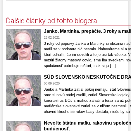
Ďalšie články od tohto blogera
Janko, Martinka, prepáčte, 3 roky a mafi
23.02.2021
3 roky od popravy Janka a Martinky si občania naď
mafii sa v podstate nič nestalo. Nahovárame si a 
ktorí odhalili, čo im dovolili a to je asi tak všetko.
nezúri žiadny masový covid, sme iba svedkami no
spoločnosť potrebuje reštart, inak si ju [...]
SÚD SLOVENSKO NESKUTOČNE DRAHÉ
06.09.2020
Janko a Martinka zatiaľ pokoj nemajú, štát Slovens
sme si novú nádej zvolili, zatiaľ Slovensko logi
koronavírus BOJ s mafiou zahatil a teraz sa už 
mafiánske slovenské zatiaľ sa v ničom nezmenili,
ohavné Brucho 55 rokov basy dostalo, niečo by sa [
Nevoľte štátnu mafiu, rakovinu spoločn
budúcnosť.