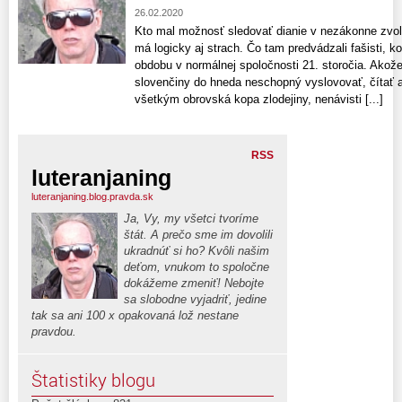
26.02.2020
Kto mal možnosť sledovať dianie v nezákonne zv
má logicky aj strach. Čo tam predvádzali fašisti, ko
obdobu v normálnej spoločnosti 21. storočia. Akože 
slovenčiny do hneda neschopný vyslovovať, čítať 
všetkým obrovská kopa zlodejiny, nenávisti [...]
RSS
luteranjaning
luteranjaning.blog.pravda.sk
Ja, Vy, my všetci tvoríme
štát. A prečo sme im dovolili
ukradnúť si ho? Kvôli našim
deťom, vnukom to spoločne
dokážeme zmeniť! Nebojte
sa slobodne vyjadriť, jedine
tak sa ani 100 x opakovaná lož nestane
pravdou.
Štatistiky blogu