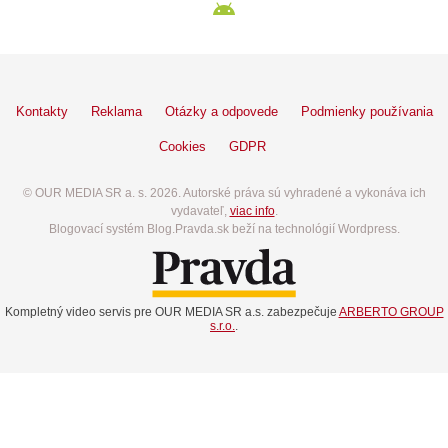
Kontakty
Reklama
Otázky a odpovede
Podmienky používania
Cookies
GDPR
© OUR MEDIA SR a. s. 2026. Autorské práva sú vyhradené a vykonáva ich
vydavateľ,
viac info
.
Blogovací systém Blog.Pravda.sk beží na technológií Wordpress.
Kompletný video servis pre OUR MEDIA SR a.s. zabezpečuje
ARBERTO GROUP
s.r.o.
.