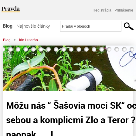
Registrácia
Prihlásenie
Blog
Najnovšie články
Najčítanejšie články
Blog
>
Ján Luterán
Najkomentovanejšie články
>
Môžu nás " Šašovia moci SK" ochrániť pred sebou a komplicmi Zlo a Teror ?
Zoznam blogov
Nemôžu,
Komerčné blogy
Môžu nás “ Šašovia moci SK“ oc
sebou a komplicmi Zlo a Teror 
naopak. . . !