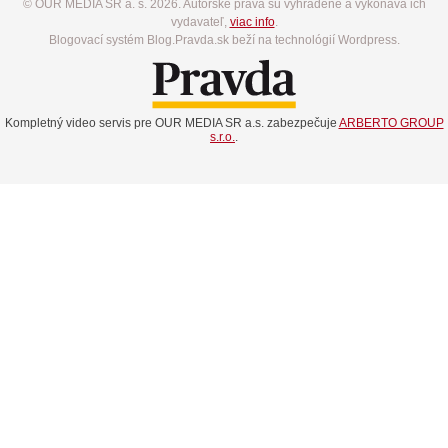
© OUR MEDIA SR a. s. 2026. Autorské práva sú vyhradené a vykonáva ich
vydavateľ,
viac info
.
Blogovací systém Blog.Pravda.sk beží na technológií Wordpress.
Kompletný video servis pre OUR MEDIA SR a.s. zabezpečuje
ARBERTO GROUP
s.r.o.
.