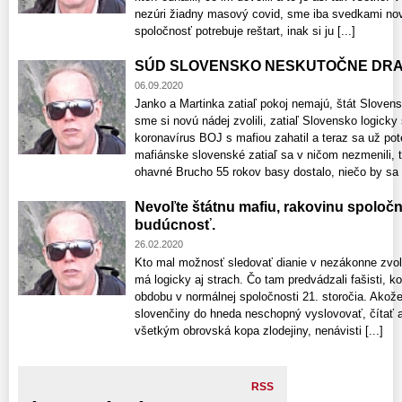
nezúri žiadny masový covid, sme iba svedkami no
spoločnosť potrebuje reštart, inak si ju [...]
SÚD SLOVENSKO NESKUTOČNE DRAHÉ
06.09.2020
Janko a Martinka zatiaľ pokoj nemajú, štát Slovens
sme si novú nádej zvolili, zatiaľ Slovensko logi
koronavírus BOJ s mafiou zahatil a teraz sa už 
mafiánske slovenské zatiaľ sa v ničom nezmenili,
ohavné Brucho 55 rokov basy dostalo, niečo by sa [
Nevoľte štátnu mafiu, rakovinu spoločn
budúcnosť.
26.02.2020
Kto mal možnosť sledovať dianie v nezákonne zv
má logicky aj strach. Čo tam predvádzali fašisti, ko
obdobu v normálnej spoločnosti 21. storočia. Akože 
slovenčiny do hneda neschopný vyslovovať, čítať 
všetkým obrovská kopa zlodejiny, nenávisti [...]
RSS