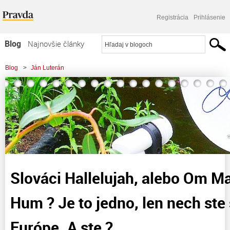
Registrácia
Prihlásenie
Blog
Najnovšie články
Najčítanejšie články
Blog
>
Ján Luterán
Najkomentovanejšie články
>
Slováci Hallelujah, alebo Om Mani Padme Hum ? Je to jedno, len nech ste
Zoznam blogov
šťastní v Európe. A ste
Komerčné blogy
Slováci Hallelujah, alebo Om 
Hum ? Je to jedno, len nech ste 
Európe. A ste ?