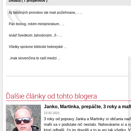
Debata ( 7 príspevkov )
Aj falošných prorokov ste mali požehnane,... ...
Pán teolog, robím miniprieskum.. ...
snáď Svedkom Jahodovým...ň - ...
Všetky správne biblické hebrejské ...
..inak slovenčina to radí medzi ...
Ďalšie články od tohto blogera
Janko, Martinka, prepáčte, 3 roky a mafi
23.02.2021
3 roky od popravy Janka a Martinky si občania naď
mafii sa v podstate nič nestalo. Nahovárame si a 
ktorí odhalili, čo im dovolili a to je asi tak všetko.