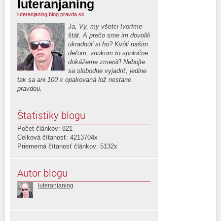
luteranjaning
luteranjaning.blog.pravda.sk
Ja, Vy, my všetci tvoríme
štát. A prečo sme im dovolili
ukradnúť si ho? Kvôli našim
deťom, vnukom to spoločne
dokážeme zmeniť! Nebojte
sa slobodne vyjadriť, jedine
tak sa ani 100 x opakovaná lož nestane
pravdou.
Štatistiky blogu
Počet článkov: 821
Celková čítanosť: 4213704x
Priemerná čítanosť článkov: 5132x
Autor blogu
luteranjaning