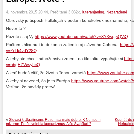
4. novembra 2015 20:44
, Prečítané 3 032x,
luteranjaning
,
Nezaradené
Obrovský je úspech Hallelujah v podaní kohokoľvek neznámeho, kt
Neveríte ?
Pozrite si aj Vy
https://www.youtube.com/watch?v=XYKwqj5QViQ
Počtom zhliadnutí to dokonca zatienilo aj slávneho Cohena
https:
v=YrLk4vdY28Q
A keby ste chceli náboženstvo zmeniť na filozofiu, vypočujte si
http
v=bbgHZWwyhcQ
A keď budeš cítiť, že život s Tebou zametá
https://www.youtube.c
A keby si nevedel, čo je to Európa
https://www.youtube.com/watc
Veríme, že navždy pretrvá.
«
Slováci k Ukrajincom, Rusom sa majú dobre. K Nemcom
Kopnúť do d
mizerne. Prečo velebia komunizmus. A čo Švajčiari ?
Nehrajme 