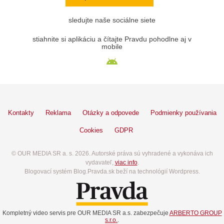
sledujte naše sociálne siete
stiahnite si aplikáciu a čítajte Pravdu pohodlne aj v
mobile
Kontakty
Reklama
Otázky a odpovede
Podmienky používania
Cookies
GDPR
© OUR MEDIA SR a. s. 2026. Autorské práva sú vyhradené a vykonáva ich
vydavateľ,
viac info
.
Blogovací systém Blog.Pravda.sk beží na technológií Wordpress.
Kompletný video servis pre OUR MEDIA SR a.s. zabezpečuje
ARBERTO GROUP
s.r.o.
.