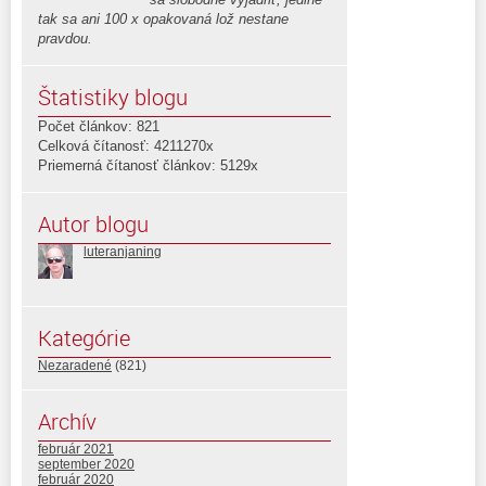
tak sa ani 100 x opakovaná lož nestane
pravdou.
Štatistiky blogu
Počet článkov: 821
Celková čítanosť: 4211270x
Priemerná čítanosť článkov: 5129x
Autor blogu
luteranjaning
Kategórie
Nezaradené
(821)
Archív
február 2021
september 2020
február 2020