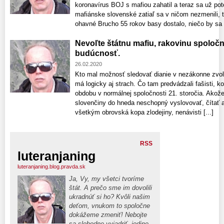
koronavírus BOJ s mafiou zahatil a teraz sa už 
mafiánske slovenské zatiaľ sa v ničom nezmenili,
ohavné Brucho 55 rokov basy dostalo, niečo by sa [
Nevoľte štátnu mafiu, rakovinu spoločn
budúcnosť.
26.02.2020
Kto mal možnosť sledovať dianie v nezákonne zv
má logicky aj strach. Čo tam predvádzali fašisti, ko
obdobu v normálnej spoločnosti 21. storočia. Akože 
slovenčiny do hneda neschopný vyslovovať, čítať 
všetkým obrovská kopa zlodejiny, nenávisti [...]
RSS
luteranjaning
luteranjaning.blog.pravda.sk
Ja, Vy, my všetci tvoríme
štát. A prečo sme im dovolili
ukradnúť si ho? Kvôli našim
deťom, vnukom to spoločne
dokážeme zmeniť! Nebojte
sa slobodne vyjadriť, jedine