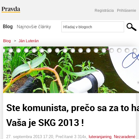
Registrácia
Prihlásenie
Blog
Najnovšie články
Najčítanejšie články
Blog
>
Ján Luterán
Najkomentovanejšie články
>
Ste komunista, prečo sa za to hanbíte ? Veď Vaša je SKG 2013 !
Zoznam blogov
Komerčné blogy
Ste komunista, prečo sa za to h
Vaša je SKG 2013 !
27. septembra 2013 17:20
, Prečítané 3 314x,
luteranjaning
,
Nezaradené