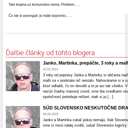
Tato krajina uz komunistov nema. Problem... ...
Čo ste si vycengali ,to máte bojovníci... ...
Ďalšie články od tohto blogera
Janko, Martinka, prepáčte, 3 roky a mafi
23.02.2021
3 roky od popravy Janka a Martinky si občania naď
mafii sa v podstate nič nestalo. Nahovárame si a 
ktorí odhalili, čo im dovolili a to je asi tak všetko.
nezúri žiadny masový covid, sme iba svedkami no
spoločnosť potrebuje reštart, inak si ju [...]
SÚD SLOVENSKO NESKUTOČNE DRAHÉ
06.09.2020
Janko a Martinka zatiaľ pokoj nemajú, štát Slovens
sme si novú nádej zvolili, zatiaľ Slovensko logi