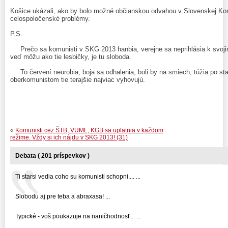
Košice ukázali, ako by bolo možné občianskou odvahou v Slovenskej Komu
celospoločenské problémy.
P.S.
Prečo sa komunisti v SKG 2013 hanbia, verejne sa neprihlásia k svoji
veď môžu ako tie lesbičky, je tu sloboda.
To červení neurobia, boja sa odhalenia, boli by na smiech, túžia po st
oberkomunistom tie terajšie najviac vyhovujú.
«
Komunisti cez ŠTB, VUML, KGB sa uplatnia v každom
režime. Vždy si ich nájdu v SKG 2013! (31)
Debata ( 201 príspevkov )
Ti starsi vedia coho su komunisti schopni.... ...
Slobodu aj pre teba a abraxasa! ...
Typické - voš poukazuje na naničhodnosť... ...