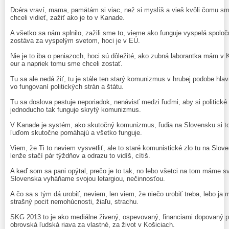
Dcéra vraví, mama, pamätám si viac, než si myslíš a vieš kvôli čomu sm
chceli vidieť, zažiť ako je to v Kanade.
A všetko sa nám splnilo, zažili sme to, vieme ako funguje vyspelá spol
zostáva za vyspelým svetom, hoci je v EÚ.
Nie je to iba o peniazoch, hoci sú dôležité, ako zubná laborantka mám v 
eur a napriek tomu sme chceli zostať.
Tu sa ale nedá žiť, tu je stále ten starý komunizmus v hrubej podobe hl
vo fungovaní politických strán a štátu.
Tu sa doslova pestuje neporiadok, nenávisť medzi ľuďmi, aby si politické 
jednoducho tak funguje skrytý komunizmus.
V Kanade je systém, ako skutočný komunizmus, ľudia na Slovensku si to
ľuďom skutočne pomáhajú a všetko funguje.
Viem, že Ti to neviem vysvetliť, ale to staré komunistické zlo tu na Slov
lenže stačí pár týždňov a odrazu to vidíš, cítiš.
A keď som sa pani opýtal, prečo je to tak, no lebo všetci na tom máme svoj
Slovenska vyháňame svojou letargiou, nečinnosťou.
A čo sa s tým dá urobiť, neviem, len viem, že niečo urobiť treba, lebo j
strašný pocit nemohúcnosti, žiaľu, strachu.
SKG 2013 to je ako mediálne živený, ospevovaný, financiami dopovaný p
obrovská ľudská riava za vlastné, za život v Košiciach.