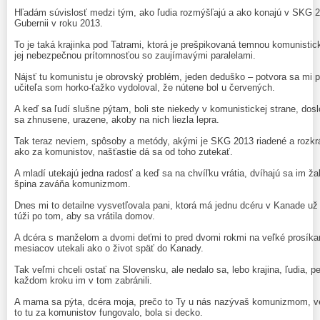
Hľadám súvislosť medzi tým, ako ľudia rozmýšľajú a ako konajú v SKG 20
Gubernii v roku 2013.
To je taká krajinka pod Tatrami, ktorá je prešpikovaná temnou komunisti
jej nebezpečnou prítomnosťou so zaujímavými paralelami.
Nájsť tu komunistu je obrovský problém, jeden deduško – potvora sa mi p
učiteľa som horko-ťažko vydoloval, že nútene bol u červených.
A keď sa ľudí slušne pýtam, boli ste niekedy v komunistickej strane, dosl
sa zhnusene, urazene, akoby na nich liezla lepra.
Tak teraz neviem, spôsoby a metódy, akými je SKG 2013 riadené a rozkrá
ako za komunistov, našťastie dá sa od toho zutekať.
A mladí utekajú jedna radosť a keď sa na chvíľku vrátia, dvíhajú sa im žal
špina zaváňa komunizmom.
Dnes mi to detailne vysvetľovala pani, ktorá má jednu dcéru v Kanade už 
túži po tom, aby sa vrátila domov.
A dcéra s manželom a dvomi deťmi to pred dvomi rokmi na veľké prosíkan
mesiacov utekali ako o život späť do Kanady.
Tak veľmi chceli ostať na Slovensku, ale nedalo sa, lebo krajina, ľudia,
každom kroku im v tom zabránili.
A mama sa pýta, dcéra moja, prečo to Ty u nás nazývaš komunizmom, v
to tu za komunistov fungovalo, bola si decko.