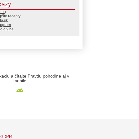
kazy
blog
pšie recepty
da.sk
rogram
o o víne
likáciu a čítajte Pravdu pohodlne aj v
mobile
GDPR