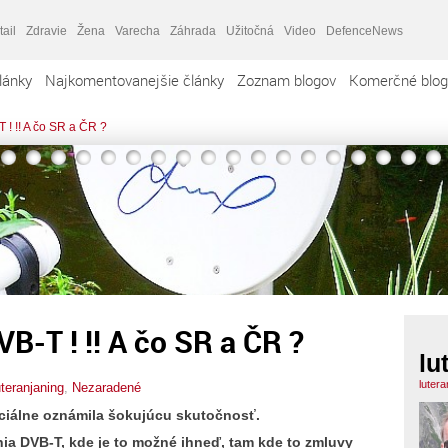
tail
Zdravie
Žena
Varecha
Záhrada
Užitočná
Video
DefenceNews
lánky
Najkomentovanejšie články
Zoznam blogov
Komerčné blog
! !! A čo SR a ČR ?
B-T ! !! A čo SR a ČR ?
lu
luter
uteranjaning
,
Nezaradené
ciálne oznámila šokujúcu skutočnosť.
ia DVB-T, kde je to možné ihneď, tam kde to zmluvy