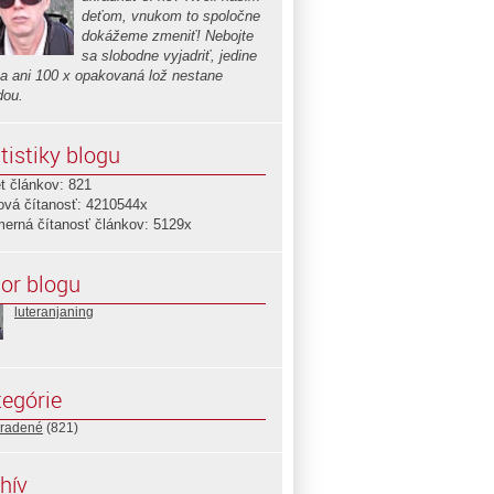
deťom, vnukom to spoločne
dokážeme zmeniť! Nebojte
sa slobodne vyjadriť, jedine
sa ani 100 x opakovaná lož nestane
dou.
tistiky blogu
t článkov: 821
ová čítanosť: 4210544x
merná čítanosť článkov: 5129x
or blogu
luteranjaning
egórie
radené
(821)
hív