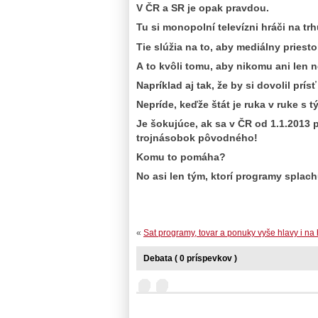
V ČR a SR je opak pravdou.
Tu si monopolní televízni hráči na trh
Tie slúžia na to, aby mediálny priest
A to kvôli tomu, aby nikomu ani len n
Napríklad aj tak, že by si dovolil prís
Nepríde, keďže štát je ruka v ruke s t
Je šokujúce, ak sa v ČR od 1.1.2013 
trojnásobok pôvodného!
Komu to pomáha?
No asi len tým, ktorí programy splachu
«
Sat programy, tovar a ponuky vyše hlavy i na 
Debata ( 0 príspevkov )