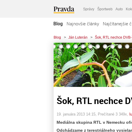
Správy
Športweb
Auto
Kok
Blog
Najnovšie články
Najčítanejšie č
Blog
>
Ján Luterán
>
Šok, RTL nechce DVB-T 
Šok, RTL nechce DV
19. januára 2013 14:15
, Prečítané 3 349x,
l
Mediálna skupina RTL v Nemecku ofi
Odchádzame z terestriálneho vysielan