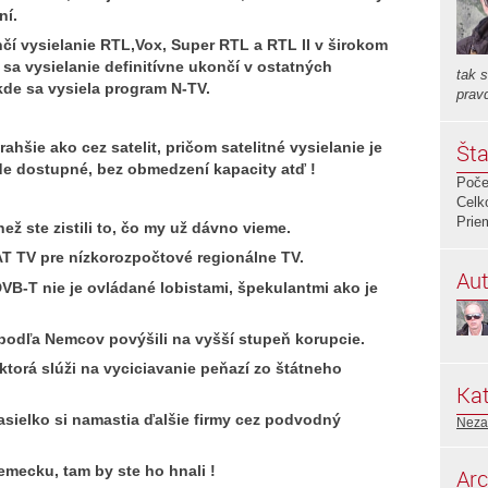
ní.
čí vysielanie RTL,Vox, Super RTL a RTL II v širokom
 sa vysielanie definitívne ukončí v ostatných
tak 
kde sa vysiela program N-TV.
prav
Šta
ahšie ako cez satelit, pričom satelitné vysielanie je
de dostupné, bez obmedzení kapacity atď !
Poče
Celk
Prie
ež ste zistili to, čo my už dávno vieme.
AT TV pre nízkorozpočtové regionálne TV.
Aut
 DVB-T nie je ovládané lobistami, špekulantmi ako je
 podľa Nemcov povýšili na vyšší stupeň korupcie.
ktorá slúži na vyciciavanie peňazí zo štátneho
Kat
asielko si namastia ďalšie firmy cez podvodný
Neza
emecku, tam by ste ho hnali !
Arc