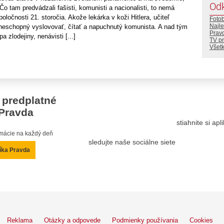
Od
Čo tam predvádzali fašisti, komunisti a nacionalisti, to nemá
oločnosti 21. storočia. Akože lekárka v koži Hitlera, učiteľ
Foto
Najle
neschopný vyslovovať, čítať a napuchnutý komunista. A nad tým
Prav
 zlodejiny, nenávisti [...]
TV p
Všetk
 predplatné
Pravda
stiahnite si ap
ormácie na každý deň
sledujte naše sociálne siete
íka Pravda
Reklama
Otázky a odpovede
Podmienky používania
Cookies