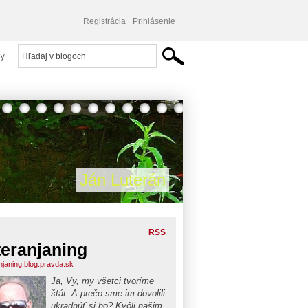
Registrácia
Prihlásenie
y
Ján Luterán
RSS
teranjaning
anjaning.blog.pravda.sk
Ja, Vy, my všetci tvoríme
štát. A prečo sme im dovolili
ukradnúť si ho? Kvôli našim