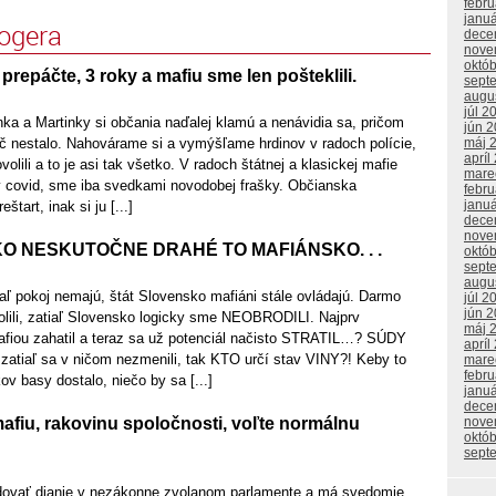
febr
janu
logera
dece
nove
októ
prepáčte, 3 roky a mafiu sme len pošteklili.
sept
augu
júl 2
ka a Martinky si občania naďalej klamú a nenávidia sa, pričom
jún 
ič nestalo. Nahovárame si a vymýšľame hrdinov v radoch polície,
máj 
apríl
ovolili a to je asi tak všetko. V radoch štátnej a klasickej mafie
mare
 covid, sme iba svedkami novodobej frašky. Občianska
febr
janu
štart, inak si ju [...]
dece
nove
O NESKUTOČNE DRAHÉ TO MAFIÁNSKO. . .
októ
sept
augu
aľ pokoj nemajú, štát Slovensko mafiáni stále ovládajú. Darmo
júl 2
jún 
olili, zatiaľ Slovensko logicky sme NEOBRODILI. Najprv
máj 
fiou zahatil a teraz sa už potenciál načisto STRATIL…? SÚDY
apríl
zatiaľ sa v ničom nezmenili, tak KTO určí stav VINY?! Keby to
mare
febr
v basy dostalo, niečo by sa [...]
janu
dece
afiu, rakovinu spoločnosti, voľte normálnu
nove
októ
sept
dovať dianie v nezákonne zvolanom parlamente a má svedomie,