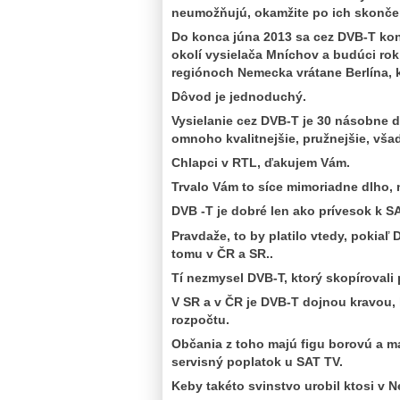
neumožňujú, okamžite po ich skonče
Do konca júna 2013 sa cez DVB-T kon
okolí vysielača Mníchov a budúci rok
regiónoch Nemecka vrátane Berlína, 
Dôvod je jednoduchý.
Vysielanie cez DVB-T je 30 násobne dr
omnoho kvalitnejšie, pružnejšie, vša
Chlapci v RTL, ďakujem Vám.
Trvalo Vám to síce mimoriadne dlho, n
DVB -T je dobré len ako prívesok k S
Pravdaže, to by platilo vtedy, pokiaľ
tomu v ČR a SR..
Tí nezmysel DVB-T, ktorý skopírovali
V SR a v ČR je DVB-T dojnou kravou, 
rozpočtu.
Občania z toho majú figu borovú a m
servisný poplatok u SAT TV.
Keby takéto svinstvo urobil ktosi v N