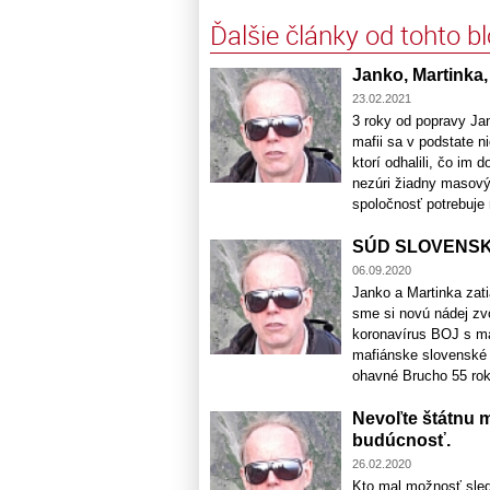
Ďalšie články od tohto b
Janko, Martinka, 
23.02.2021
3 roky od popravy Jan
mafii sa v podstate n
ktorí odhalili, čo im d
nezúri žiadny masový
spoločnosť potrebuje re
SÚD SLOVENSK
06.09.2020
Janko a Martinka zati
sme si novú nádej zv
koronavírus BOJ s ma
mafiánske slovenské 
ohavné Brucho 55 roko
Nevoľte štátnu m
budúcnosť.
26.02.2020
Kto mal možnosť sle