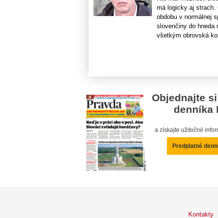
má logicky aj strach. 
obdobu v normálnej sp
slovenčiny do hneda 
všetkým obrovská kopa
Objednajte si
denníka 
a získajte užitočné inf
Predplatné denn
Kontakty