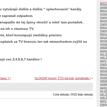
febr
sept
u vytvárajú ďalšie a ďalšie “ splachovacie“ kanály.
febr
nove
or zapratali odpadom.
mare
dece
enapadlo do tej špiny vkročiť a robiť tam poriadok.
mare
febr
ť na trh s vlastnou TV.
mare
febr
ými, ktorí korumpujú mediálny priestor.
janu
dece
poplatok za TV licenciu len tak mimochodom zvýšil na
nove
októ
augu
jún 
máj 
jú cez 3,4,5,6,7 kanálov !
apríl
mare
febr
janu
dece
nove
hlavu ? !
SLOVSAT hovorí, ČTÚ má tvár, pomáhajte !
»
októ
sept
augu
júl 2
jún 
Celá debata
|
RSS tejto debaty
máj 
apríl
mare