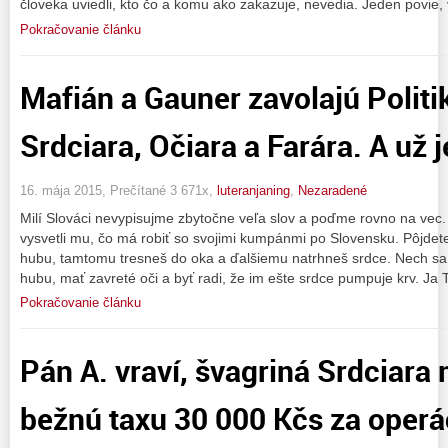
človeka uviedli, kto čo a komu ako zakazuje, nevedia. Jeden povie,
Pokračovanie článku
Mafián a Gauner zavolajú Politi
Srdciara, Očiara a Farára. A už 
16. mája 2015, Prečítané 3 671x,
luteranjaning
,
Nezaradené
Milí Slováci nevypisujme zbytočne veľa slov a poďme rovno na vec.
vysvetli mu, čo má robiť so svojimi kumpánmi po Slovensku. Pôjdet
hubu, tamtomu tresneš do oka a ďalšiemu natrhneš srdce. Nech sa 
hubu, mať zavreté oči a byť radi, že im ešte srdce pumpuje krv. Ja T
Pokračovanie článku
Pán A. vraví, švagriná Srdciara 
bežnú taxu 30 000 Kčs za operác