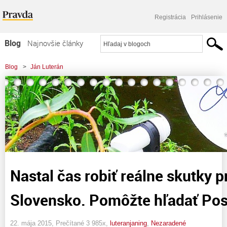
Registrácia
Prihlásenie
Blog
Najnovšie články
Najčítanejšie články
Blog
>
Ján Luterán
Najkomentovanejšie články
Zoznam blogov
Komerčné blogy
Nastal čas robiť reálne skutky p
Slovensko. Pomôžte hľadať Posl
22. mája 2015, Prečítané 3 985x,
luteranjaning
,
Nezaradené