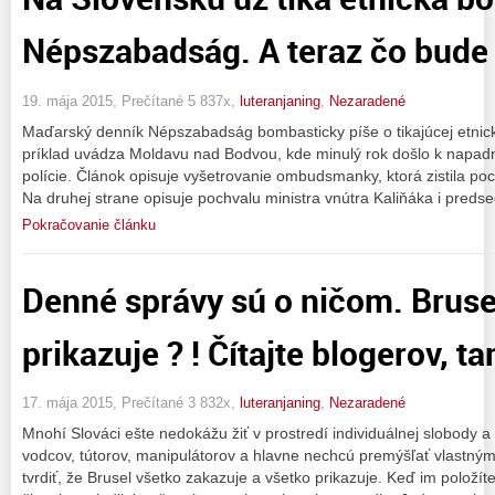
Népszabadság. A teraz čo bude ď
19. mája 2015, Prečítané 5 837x,
luteranjaning
,
Nezaradené
Maďarský denník Népszabadság bombasticky píše o tikajúcej etnic
príklad uvádza Moldavu nad Bodvou, kde minulý rok došlo k napadnut
polície. Článok opisuje vyšetrovanie ombudsmanky, ktorá zistila po
Na druhej strane opisuje pochvalu ministra vnútra Kaliňáka i preds
Pokračovanie článku
Denné správy sú o ničom. Bruse
prikazuje ? ! Čítajte blogerov, ta
17. mája 2015, Prečítané 3 832x,
luteranjaning
,
Nezaradené
Mnohí Slováci ešte nedokážu žiť v prostredí individuálnej slobody 
vodcov, tútorov, manipulátorov a hlavne nechcú premýšľať vlast
tvrdiť, že Brusel všetko zakazuje a všetko prikazuje. Keď im položí