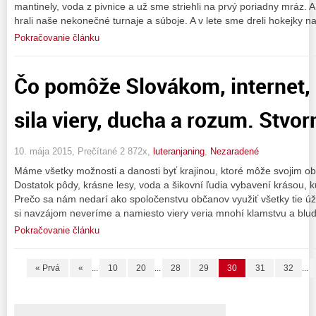
mantinely, voda z pivnice a už sme striehli na prvý poriadny mráz.
hrali naše nekonečné turnaje a súboje. A v lete sme dreli hokejky na
Pokračovanie článku
Čo pomôže Slovákom, internet,
sila viery, ducha a rozum. Stvor
10. mája 2015, Prečítané 2 872x,
luteranjaning
,
Nezaradené
Máme všetky možnosti a danosti byť krajinou, ktoré môže svojim ob
Dostatok pôdy, krásne lesy, voda a šikovní ľudia vybavení krásou,
Prečo sa nám nedarí ako spoločenstvu občanov využiť všetky tie ú
si navzájom neveríme a namiesto viery veria mnohí klamstvu a bl
Pokračovanie článku
« Prvá
«
...
10
20
...
28
29
30
31
32
...