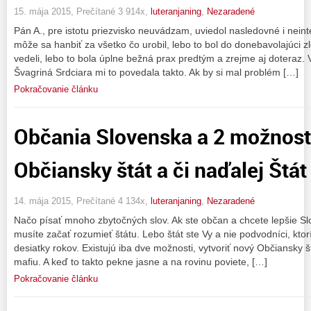
15. mája 2015, Prečítané 3 914x,
luteranjaning
,
Nezaradené
Pán A., pre istotu priezvisko neuvádzam, uviedol nasledovné i neint
môže sa hanbiť za všetko čo urobil, lebo to bol do donebavolajúci zlo
vedeli, lebo to bola úplne bežná prax predtým a zrejme aj doteraz. V
Švagriná Srdciara mi to povedala takto. Ak by si mal problém […]
Pokračovanie článku
Občania Slovenska a 2 možnos
Občiansky štát a či naďalej Štát 
14. mája 2015, Prečítané 4 134x,
luteranjaning
,
Nezaradené
Načo písať mnoho zbytočných slov. Ak ste občan a chcete lepšie Sl
musíte začať rozumieť štátu. Lebo štát ste Vy a nie podvodníci, ktor
desiatky rokov. Existujú iba dve možnosti, vytvoriť nový Občiansky štá
mafiu. A keď to takto pekne jasne a na rovinu poviete, […]
Pokračovanie článku