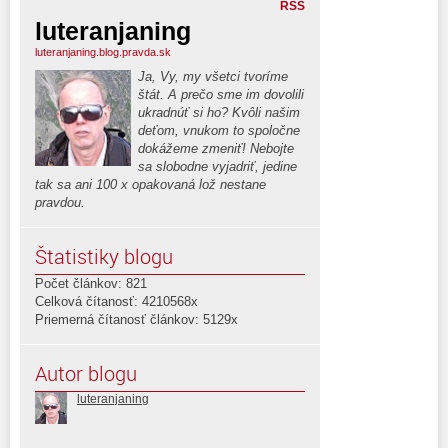
RSS
luteranjaning
luteranjaning.blog.pravda.sk
Ja, Vy, my všetci tvoríme
štát. A prečo sme im dovolili
ukradnúť si ho? Kvôli našim
deťom, vnukom to spoločne
dokážeme zmeniť! Nebojte
sa slobodne vyjadriť, jedine
tak sa ani 100 x opakovaná lož nestane
pravdou.
Štatistiky blogu
Počet článkov: 821
Celková čítanosť: 4210568x
Priemerná čítanosť článkov: 5129x
Autor blogu
luteranjaning