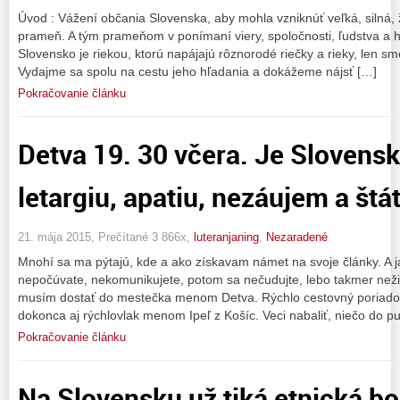
Úvod : Vážení občania Slovenska, aby mohla vzniknúť veľká, silná, 
prameň. A tým prameňom v ponímaní viery, spoločnosti, ľudstva a h
Slovensko je riekou, ktorú napájajú rôznorodé riečky a rieky, len s
Vydajme sa spolu na cestu jeho hľadania a dokážeme nájsť […]
Pokračovanie článku
Detva 19. 30 včera. Je Slovens
letargiu, apatiu, nezáujem a štát
21. mája 2015, Prečítané 3 866x,
luteranjaning
,
Nezaradené
Mnohí sa ma pýtajú, kde a ako získavam námet na svoje články. A j
nepočúvate, nekomunikujete, potom sa nečudujte, lebo takmer nežij
musím dostať do mestečka menom Detva. Rýchlo cestovný poriadok a
dokonca aj rýchlovlak menom Ipeľ z Košíc. Veci nabaliť, niečo do pu
Pokračovanie článku
Na Slovensku už tiká etnická b