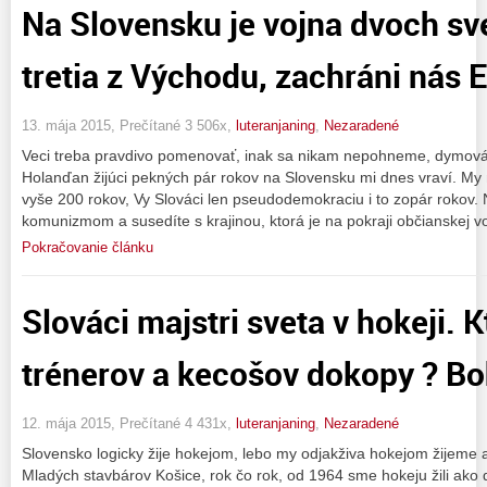
Na Slovensku je vojna dvoch sve
tretia z Východu, zachráni nás E
13. mája 2015, Prečítané 3 506x,
luteranjaning
,
Nezaradené
Veci treba pravdivo pomenovať, inak sa nikam nepohneme, dymová
Holanďan žijúci pekných pár rokov na Slovensku mi dnes vraví. 
vyše 200 rokov, Vy Slováci len pseudodemokraciu i to zopár rokov. 
komunizmom a susedíte s krajinou, ktorá je na pokraji občianskej voj
Pokračovanie článku
Slováci majstri sveta v hokeji. 
trénerov a kecošov dokopy ? Bo
12. mája 2015, Prečítané 4 431x,
luteranjaning
,
Nezaradené
Slovensko logicky žije hokejom, lebo my odjakživa hokejom žijeme
Mladých stavbárov Košice, rok čo rok, od 1964 sme hokeju žili ako d