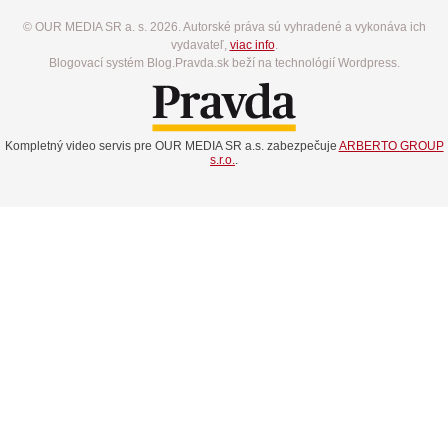
© OUR MEDIA SR a. s. 2026. Autorské práva sú vyhradené a vykonáva ich
vydavateľ,
viac info
.
Blogovací systém Blog.Pravda.sk beží na technológií Wordpress.
Kompletný video servis pre OUR MEDIA SR a.s. zabezpečuje
ARBERTO GROUP
s.r.o.
.