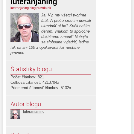
luteranjaning
luteranjaning.blog.pravda.sk
Ja, Vy, my všetci tvoríme
štát. A prečo sme im dovolili
ukradnúť si ho? Kvôli našim
deťom, vnukom to spoločne
dokážeme zmeniť! Nebojte
sa slobodne vyjadriť, jedine
tak sa ani 100 x opakovaná lož nestane
pravdou.
Štatistiky blogu
Počet článkov: 821
Celková čítanosť: 4213704x
Priemerná čítanosť článkov: 5132x
Autor blogu
luteranjaning