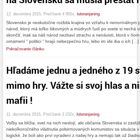
12. decembra 2015, Prečítané 4 955x,
luteranjaning
Slovensko je neskutočne rozbitá krajina vo vzťahu k nenormálnym 
národ, ktorý má toľko šikovných a múdrych ľudí po svete si nechá v
skončiť, inak sa náš národ nezbaví strachu a nenávisti, ktorá v ňo
omámení “ politici “ hrajú nebezpečnú hru, lebo im ide iba o ich […]
Pokračovanie článku
Hľadáme jednu a jedného z 19 st
mimo hry. Vážte si svoj hlas a n
mafii !
11. decembra 2015, Prečítané 3 232x,
luteranjaning
Voľby sa blížia, svet na nich nestojí, ale občania Slovenska si zasl
niekoľkoročného vládnutia pobirmovaných komunistov sa situácia v š
logické, že boli ako prví vyradení z našej hry a nemajú tak už žiadnu