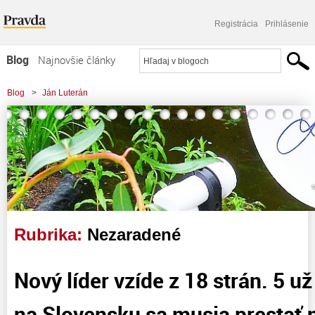
Registrácia
Prihlásenie
Blog
Najnovšie články
Najčítanejšie články
Blog
>
Ján Luterán
Najkomentovanejšie články
Zoznam blogov
Komerčné blogy
Rubrika:
Nezaradené
Nový líder vzíde z 18 strán. 5 u
na Slovensku sa musia prestať n