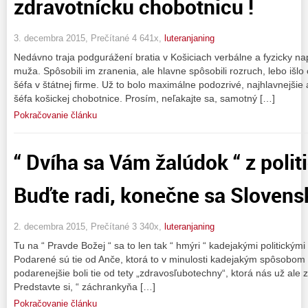
zdravotnícku chobotnicu !
3. decembra 2015, Prečítané 4 641x,
luteranjaning
Nedávno traja podgurážení bratia v Košiciach verbálne a fyzicky na
muža. Spôsobili im zranenia, ale hlavne spôsobili rozruch, lebo išlo 
šéfa v štátnej firme. Už to bolo maximálne podozrivé, najhlavnejšie 
šéfa košickej chobotnice. Prosím, neľakajte sa, samotný […]
Pokračovanie článku
“ Dvíha sa Vám žalúdok “ z polit
Buďte radi, konečne sa Slovensko 
2. decembra 2015, Prečítané 3 340x,
luteranjaning
Tu na “ Pravde Božej “ sa to len tak “ hmýri “ kadejakými politickým
Podarené sú tie od Anče, ktorá to v minulosti kadejakým spôsobom 
podarenejšie boli tie od tety „zdravosľubotechny“, ktorá nás už ale
Predstavte si, “ záchrankyňa […]
Pokračovanie článku