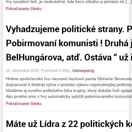
hry vyradení tiež, je neskutočné, kde berú odvahu a peniaze ísť […]
Pokračovanie článku
Vyhadzujeme politické strany. P
Pobirmovaní komunisti ! Druhá 
BelHungárova, atď. Ostáva “ už i
10. decembra 2015, Prečítané 4 546x,
luteranjaning
Hráme spoločenskú hru nazvanú šachovú partia Občania Slovenska
dopracovať k finálnej výhre v podobe výberu najvhodnejšej politicke
hľadáme aj nového politického lídra krajiny, ktorý dokáže ľudí spá
Ako prvého sme z hry automaticky vylúčili pobirmovaného komunis
Pokračovanie článku
Máte už Lídra z 22 politických 