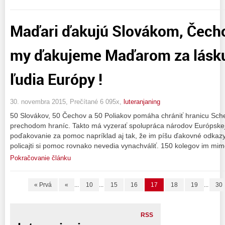
Maďari ďakujú Slovákom, Čech
my ďakujeme Maďarom za lásku
ľudia Európy !
30. novembra 2015, Prečítané 6 095x,
luteranjaning
50 Slovákov, 50 Čechov a 50 Poliakov pomáha chrániť hranicu Sc
prechodom hraníc. Takto má vyzerať spolupráca národov Európskej Ú
poďakovanie za pomoc napríklad aj tak, že im píšu ďakovné odkazy
policajti si pomoc rovnako nevedia vynachváliť. 150 kolegov im mim
Pokračovanie článku
« Prvá
«
...
10
...
15
16
17
18
19
...
30
RSS