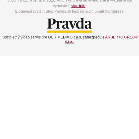
© OUR MEDIA SR a. s. 2026. Autorské práva sú vyhradené a vykonáva ich
vydavateľ,
viac info
.
Blogovací systém Blog.Pravda.sk beží na technológií Wordpress.
Kompletný video servis pre OUR MEDIA SR a.s. zabezpečuje
ARBERTO GROUP
s.r.o.
.