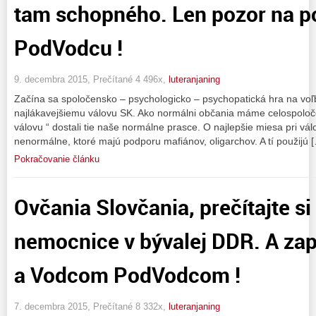
tam schopného. Len pozor na 
PodVodcu !
9. decembra 2015, Prečítané 4 496x,
luteranjaning
Začína sa spoločensko – psychologicko – psychopatická hra na voľb
najlákavejšiemu válovu SK. Ako normálni občania máme celospoloč
válovu “ dostali tie naše normálne prasce. O najlepšie miesa pri vá
nenormálne, ktoré majú podporu mafiánov, oligarchov. A tí použijú 
Pokračovanie článku
Ovčania Slovčania, prečítajte si
nemocnice v bývalej DDR. A zap
a Vodcom PodVodcom !
7. decembra 2015, Prečítané 8 332x,
luteranjaning