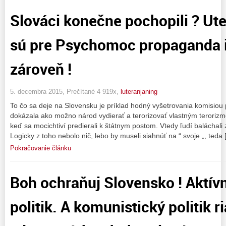
Slováci konečne pochopili ? Ute
sú pre Psychomoc propaganda i
zároveň !
5. decembra 2015, Prečítané 4 919x,
luteranjaning
To čo sa deje na Slovensku je príklad hodný vyšetrovania komisiou 
dokázala ako možno národ vydierať a terorizovať vlastným terori
keď sa mocichtiví predierali k štátnym postom. Vtedy ľudí balácha
Logicky z toho nebolo nič, lebo by museli siahnúť na “ svoje „, teda
Pokračovanie článku
Boh ochraňuj Slovensko ! Aktívn
politik. A komunistický politik ri