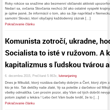
Roky rokúce sa snažíme ako bezmenní občianski aktivisti upozorňo
Nedarí sa, ovčania Slovčania nechcú žiť ako ostatné vyspelé krajiny
je úplne jasné, že informácií o tom, ako sa žije napríklad v Nemecku
samotní Slováci, ktorí obyčajný každodenný zázrak […]
Pokračovanie článku
Komunista zotročí, ukradne, hod
Socialista to isté v ružovom. A 
kapitalizmus s ľudskou tvárou ak
6. decembra 2015, Prečítané 5 863x,
luteranjaning
Dnes je Mikuláš, ktorý rozdáva darčeky dobrým a Čert, ktorý zlým za
kto je kto. Tak detičky naše zlaté, Vy sa potešte z darčekov od Miku
všetky odmalička. Len prosím pozor, aby Vám od tých dobrôt nevypa
potom zaplatí u lekára ! Lebo čert Vám bude tvrdiť, že to […]
Pokračovanie článku