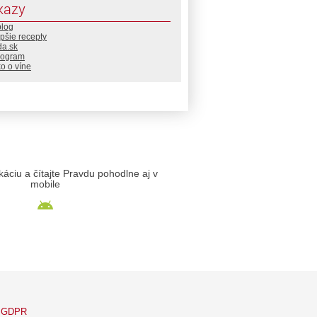
kazy
blog
pšie recepty
da.sk
rogram
o o víne
likáciu a čítajte Pravdu pohodlne aj v
mobile
GDPR