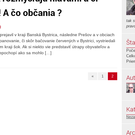
 ! A čo občania ?
tak 
prav
g
ejavil v kraji Banská Bystrica, následne Prešov a v obciach
panovanie, či skôr bačovanie červených v Bystrici, vystriedali
Šta
m kraji šok. Ak si niekto vie predstaviť útrapy obyvateľov a
Poče
nepochopí ako sa mohlo […]
Celk
Prie
Aut
«
1
2
Kat
Neza
Arc