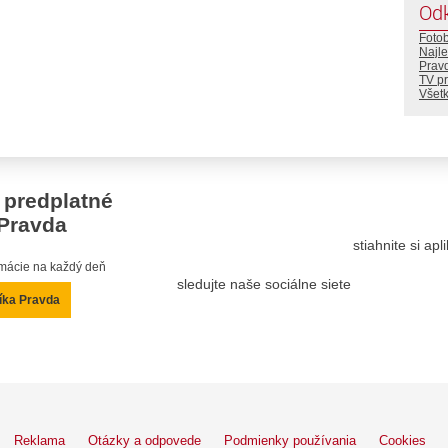
Od
Foto
Najle
Prav
TV p
Všetk
 predplatné
Pravda
stiahnite si ap
ormácie na každý deň
sledujte naše sociálne siete
íka Pravda
Reklama
Otázky a odpovede
Podmienky používania
Cookies