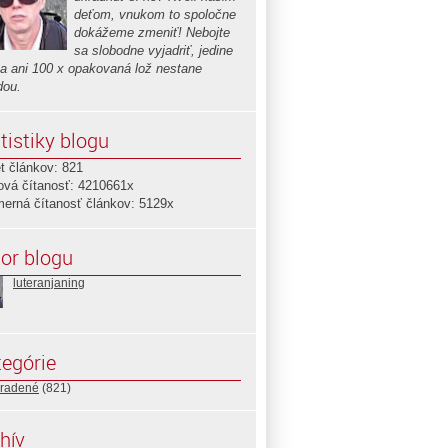
deťom, vnukom to spoločne
dokážeme zmeniť! Nebojte
sa slobodne vyjadriť, jedine
sa ani 100 x opakovaná lož nestane
dou.
tistiky blogu
t článkov: 821
ová čítanosť: 4210661x
merná čítanosť článkov: 5129x
or blogu
luteranjaning
egórie
radené
(821)
hív