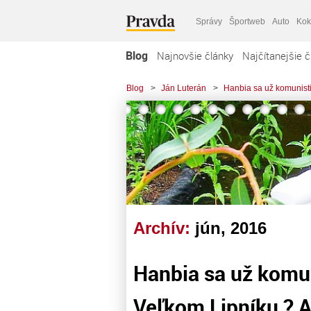
Správy
Športweb
Auto
Kok
Blog
Najnovšie články
Najčítanejšie č
Blog
>
Ján Luterán
>
Hanbia sa už komunisti
Archív:
jún, 2016
Hanbia sa už komun
Veľkom Lipníku ? A