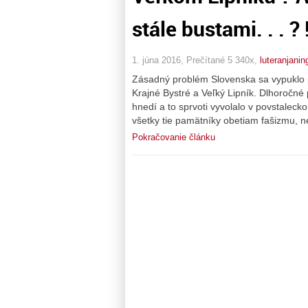
stále bustami. . . ?
1. júna 2016, Prečítané 5 340x,
luteranjanin
Zásadný problém Slovenska sa vypuklo pr
Krajné Bystré a Veľký Lipník. Dlhoročné 
hnedí a to sprvoti vyvolalo v povstalecko
všetky tie pamätníky obetiam fašizmu, 
Pokračovanie článku