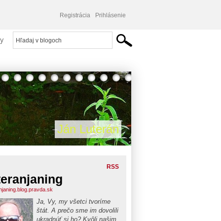
Registrácia
Prihlásenie
y
Ján Luterán
RSS
teranjaning
anjaning.blog.pravda.sk
Ja, Vy, my všetci tvoríme
štát. A prečo sme im dovolili
ukradnúť si ho? Kvôli našim