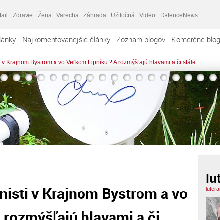
tail
Zdravie
Žena
Varecha
Záhrada
Užitočná
Video
DefenceNews
lánky
Najkomentovanejšie články
Zoznam blogov
Komerčné blog
 v Krajnom Bystrom a vo Veľkom Lipníku ? A rozmýšľajú hlavami a či stále
lu
isti v Krajnom Bystrom a vo
luter
 rozmýšľajú hlavami a či