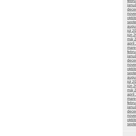
febr
janu
dece
nove
októ
sept
augu
júl 2
jún 
máj 
apríl
mare
febr
janu
dece
nove
októ
sept
augu
júl 2
jún 
máj 
apríl
mare
febr
janu
dece
nove
októ
sept