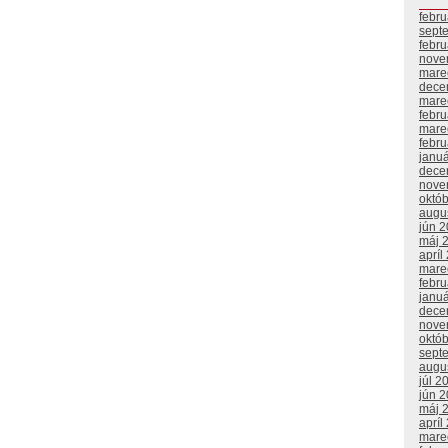
febr
sept
febr
nove
mare
dece
mare
febr
mare
febr
janu
dece
nove
októ
augu
jún 
máj 
apríl
mare
febr
janu
dece
nove
októ
sept
augu
júl 2
jún 
máj 
apríl
mare