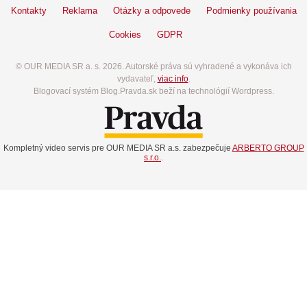
Kontakty
Reklama
Otázky a odpovede
Podmienky používania
Cookies
GDPR
© OUR MEDIA SR a. s. 2026. Autorské práva sú vyhradené a vykonáva ich
vydavateľ,
viac info
.
Blogovací systém Blog.Pravda.sk beží na technológií Wordpress.
Kompletný video servis pre OUR MEDIA SR a.s. zabezpečuje
ARBERTO GROUP
s.r.o.
.