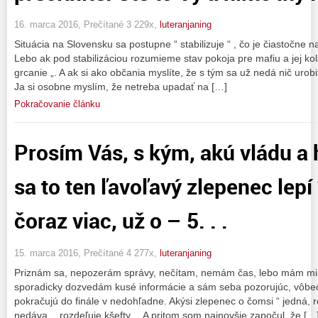
16. marca 2016, Prečítané 3 229x,
luteranjaning
Situácia na Slovensku sa postupne “ stabilizuje “ , čo je čiastočne na
Lebo ak pod stabilizáciou rozumieme stav pokoja pre mafiu a jej kol
grcanie „. A ak si ako občania myslíte, že s tým sa už nedá nič urobi
Ja si osobne myslím, že netreba upadať na […]
Pokračovanie článku
Prosím Vás, s kým, akú vládu a 
sa to ten ľavoľavý zlepenec lepí 
čoraz viac, už o – 5. . .
15. marca 2016, Prečítané 4 277x,
luteranjaning
Priznám sa, nepozerám správy, nečítam, nemám čas, lebo mám mimo
sporadicky dozvedám kusé informácie a sám seba pozorujúc, vôbe
pokračujú do finále v nedohľadne. Akýsi zlepenec o čomsi “ jedná, 
nedáva „, rozdeľuje kšefty… A pritom som najnovšie započul, že […