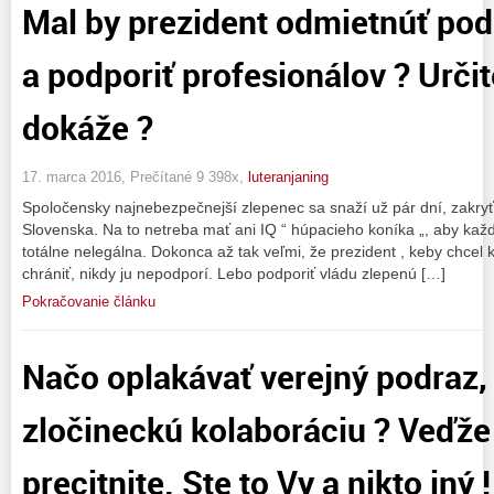
Mal by prezident odmietnúť pod
a podporiť profesionálov ? Určite
dokáže ?
17. marca 2016, Prečítané 9 398x,
luteranjaning
Spoločensky najnebezpečnejší zlepenec sa snaží už pár dní, zakr
Slovenska. Na to netreba mať ani IQ “ húpacieho koníka „, aby každ
totálne nelegálna. Dokonca až tak veľmi, že prezident , keby chcel k
chrániť, nikdy ju nepodporí. Lebo podporiť vládu zlepenú […]
Pokračovanie článku
Načo oplakávať verejný podraz,
zločineckú kolaboráciu ? Veďže
precitnite. Ste to Vy a nikto iný !