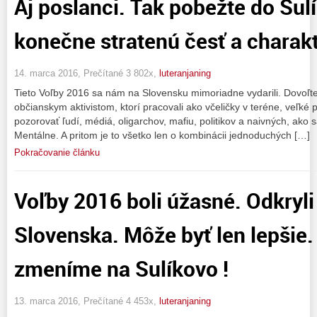
Aj poslanci. Tak pobežte do Sulí
konečne stratenú česť a charakt
14. marca 2016, Prečítané 3 802x,
luteranjaning
Tieto Voľby 2016 sa nám na Slovensku mimoriadne vydarili. Dovoľte
občianskym aktivistom, ktorí pracovali ako včeličky v teréne, veľk
pozorovať ľudí, médiá, oligarchov, mafiu, politikov a naivných, ako s
Mentálne. A pritom je to všetko len o kombinácii jednoduchých […]
Pokračovanie článku
Voľby 2016 boli úžasné. Odkryli
Slovenska. Môže byť len lepšie
zmeníme na Sulíkovo !
13. marca 2016, Prečítané 4 453x,
luteranjaning