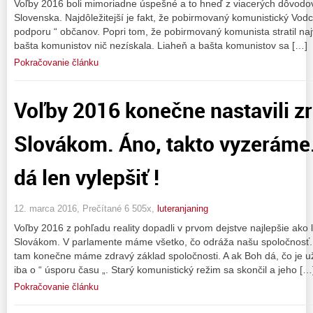
Voľby 2016 boli mimoriadne úspešné a to hneď z viacerých dôvodov,
Slovenska. Najdôležitejší je fakt, že pobirmovaný komunistický Vodca 
podporu “ občanov. Popri tom, že pobirmovaný komunista stratil naj
bašta komunistov nič nezískala. Liaheň a bašta komunistov sa […]
Pokračovanie článku
Voľby 2016 konečne nastavili z
Slovákom. Áno, takto vyzeráme. 
dá len vylepšiť !
12. marca 2016, Prečítané 6 505x,
luteranjaning
Voľby 2016 z pohľadu reality dopadli v prvom dejstve najlepšie ako l
Slovákom. V parlamente máme všetko, čo odráža našu spoločnosť. K
tam konečne máme zdravý základ spoločnosti. A ak Boh dá, čo je 
iba o “ úsporu času „. Starý komunistický režim sa skončil a jeho […
Pokračovanie článku