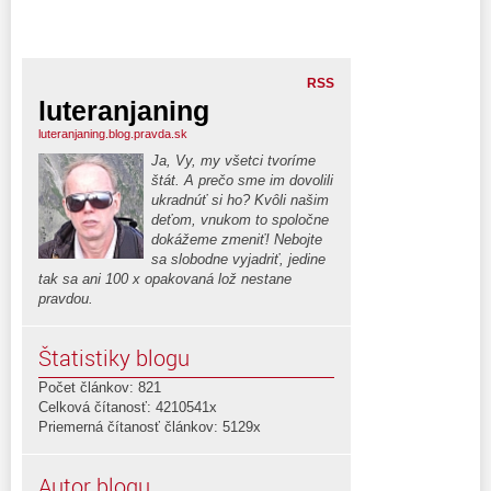
RSS
luteranjaning
luteranjaning.blog.pravda.sk
Ja, Vy, my všetci tvoríme
štát. A prečo sme im dovolili
ukradnúť si ho? Kvôli našim
deťom, vnukom to spoločne
dokážeme zmeniť! Nebojte
sa slobodne vyjadriť, jedine
tak sa ani 100 x opakovaná lož nestane
pravdou.
Štatistiky blogu
Počet článkov: 821
Celková čítanosť: 4210541x
Priemerná čítanosť článkov: 5129x
Autor blogu