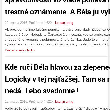
trestné oznámenie. A Béla ju vyb
20. marca 2016, Prečítané 4 620x,
luteranjaning
Ak prezident prijme falošnú ponuku na vytvorenie vlády Zlepenca O
kabaretné časy. Nebude to Čardášová princezná, kde sa ambiciózna
chudobného komunistu pobirmovaného právnika. Bude to omnoho “ ľ
vykorisťovaná právnička prestúpi z jednej viery na druhú len kvôli [
Pokračovanie článku
Kde ručí Béla hlavou za zlepene
Logicky v tej najťažšej. Tam sa
nedá. Lebo svedomie !
19. marca 2016, Prečítané 4 821x,
luteranjaning
Voľby 2016 boli svojim spôsobom to najúžasnejšie “ divadlo “ v novo