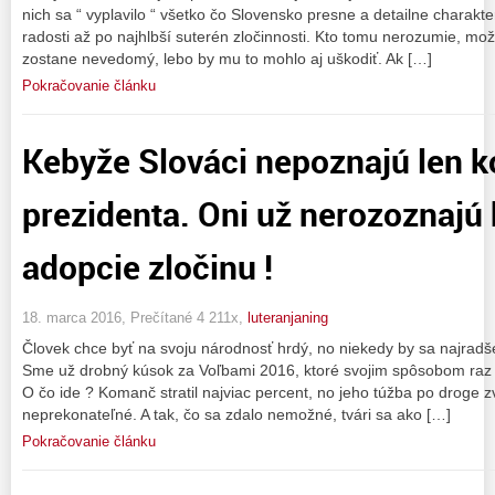
nich sa “ vyplavilo “ všetko čo Slovensko presne a detailne charakt
radosti až po najhlbší suterén zločinnosti. Kto tomu nerozumie, mo
zostane nevedomý, lebo by mu to mohlo aj uškodiť. Ak […]
Pokračovanie článku
Kebyže Slováci nepoznajú len 
prezidenta. Oni už nerozoznajú
adopcie zločinu !
18. marca 2016, Prečítané 4 211x,
luteranjaning
Človek chce byť na svoju národnosť hrdý, no niekedy by sa najradšej 
Sme už drobný kúsok za Voľbami 2016, ktoré svojim spôsobom raz d
O čo ide ? Komanč stratil najviac percent, no jeho túžba po droge
neprekonateľné. A tak, čo sa zdalo nemožné, tvári sa ako […]
Pokračovanie článku