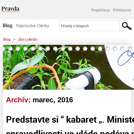
Registrácia
Prihlásenie
Blog
Najnovšie články
Najčítanejšie články
Blog
>
Ján Luterán
Najkomentovanejšie články
Zoznam blogov
Komerčné blogy
Archív:
marec, 2016
Predstavte si “ kabaret „. Minis
spravodlivosti vo vláde podáva