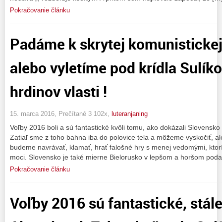
Pokračovanie článku
Padáme k skrytej komunistickej 
alebo vyletíme pod krídla Sulíko
hrdinov vlasti !
15. marca 2016, Prečítané 3 102x,
luteranjaning
Voľby 2016 boli a sú fantastické kvôli tomu, ako dokázali Slovensk
Zatiaľ sme z toho bahna iba do polovice tela a môžeme vyskočiť, al
budeme navrávať, klamať, hrať falošné hry s menej vedomými, ktor
moci. Slovensko je také mierne Bielorusko v lepšom a horšom podaní
Pokračovanie článku
Voľby 2016 sú fantastické, stále